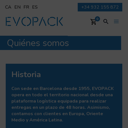
Ir
CA
EN
FR
ES
+34 932 155 872
al
contenido
Buscar
0
Main
Men
Quiénes somos
Historia
Con sede en Barcelona desde 1955, EVOPACK
opera en todo el territorio nacional desde una
plataforma logística equipada para realizar
entregas en un plazo de 48 horas. Asimismo,
contamos con clientes en Europa, Oriente
Medio y América Latina.