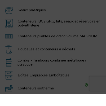
Seaux plastiques
Conteneurs IBC / GRG, fûts, seaux et réservoirs en
polyéthylène
Conteneurs pliables de grand volume MAGNUM
Poubelles et conteneurs à déchets
Combis - Tambours combinée métallique /
plastique
Boîtes Empilables Emboîtables
Conteneurs isotherme
Bouteilles en plastique PET