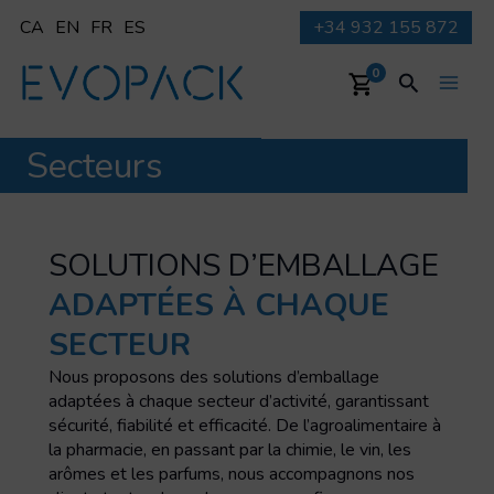
Aller
CA
EN
FR
ES
+34 932 155 872
au
contenu
Recherche
0
Main
Men
Secteurs
SOLUTIONS D’EMBALLAGE
ADAPTÉES À CHAQUE
SECTEUR
Nous proposons des solutions d’emballage
adaptées à chaque secteur d’activité, garantissant
sécurité, fiabilité et efficacité. De l’agroalimentaire à
la pharmacie, en passant par la chimie, le vin, les
arômes et les parfums, nous accompagnons nos