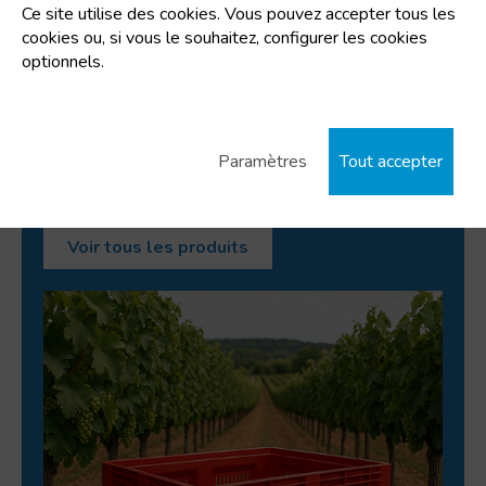
Ce site utilise des cookies. Vous pouvez accepter tous les
Optimiser les chargements complets
cookies ou, si vous le souhaitez, configurer les cookies
Réduire les déplacements et les manipulations
optionnels.
Garantir des livraisons ponctuelles tout au long des
vendanges
Notre objectif est d’accompagner le client avant,
Paramètres
Tout accepter
pendant et après la campagne, en assurant en
permanence la continuité du service.
Voir tous les produits