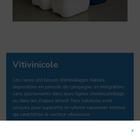
Vitivinicole
Les caves ont besoin d’emballages fiables,
disponibles en période de campagne, et intégrables
sans ajustements dans leurs lignes d’embouteillage
ou dans les étapes amont. Nos solutions sont
conçues pour supporter le rythme saisonnier intense
qui caractérise le secteur vitivinicole.
Nous apportons de la valeur en aidant à :
x