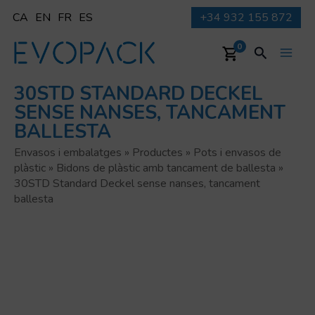
Vés
CA
EN
FR
ES
+34 932 155 872
al
contingut
Cerca
0
Main
30STD STANDARD DECKEL
Men
SENSE NANSES, TANCAMENT
BALLESTA
Envasos i embalatges
»
Productes
»
Pots i envasos de
plàstic
»
Bidons de plàstic amb tancament de ballesta
»
30STD Standard Deckel sense nanses, tancament
ballesta