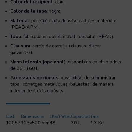
Color del recipient
: blau.
Color de la tapa
: negre.
Material
: polietilè d’alta densitat i alt pes molecular
(PEAD‑APM).
Tapa
: fabricada en polietilè d’alta densitat (PEAD).
Clausura
: cercle de corretja i clausura d’acer
galvanitzat.
Nans laterals (opcional)
: disponibles en els models
de 30 L i 60 L.
Accessoris opcionals
: possibilitat de subministrar
taps i corretges metàl·liques (ballestes) de manera
independent dels dipòsits.
Codi
Dimensions
Uts/pallet
Capacitat
Tara
12057
315x520 mm
48
30 L
1.3 Kg