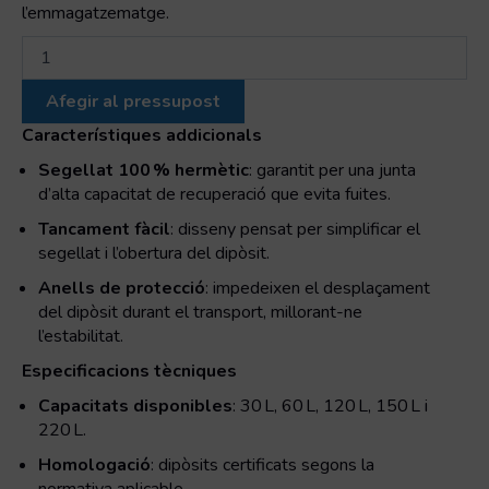
l’emmagatzematge.
quantitat
de
30STD
Afegir al pressupost
Standard
Deckel
Característiques addicionals
sense
Segellat 100 % hermètic
: garantit per una junta
nanses,
d’alta capacitat de recuperació que evita fuites.
tancament
ballesta
Tancament fàcil
: disseny pensat per simplificar el
segellat i l’obertura del dipòsit.
Anells de protecció
: impedeixen el desplaçament
del dipòsit durant el transport, millorant-ne
l’estabilitat.
Especificacions tècniques
Capacitats disponibles
: 30 L, 60 L, 120 L, 150 L i
220 L.
Homologació
: dipòsits certificats segons la