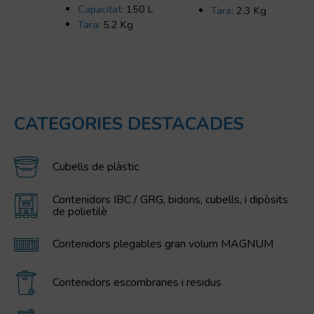
Capacitat:
150 L
Tara:
2.3 Kg
Tara:
5.2 Kg
CATEGORIES DESTACADES
Cubells de plàstic
Contenidors IBC / GRG, bidons, cubells, i dipòsits
de polietilè
Contenidors plegables gran volum MAGNUM
Contenidors escombraries i residus