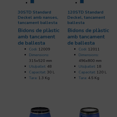
30STD Standard
120STD Standard
Deckel amb nanses,
Deckel, tancament
tancament ballesta
ballesta
Bidons de plàstic
Bidons de plàstic
amb tancament
amb tancament
de ballesta
de ballesta
Codi:
12009
Codi:
12011
Dimensions:
Dimensions:
315x520 mm
496x800 mm
Uts/pallet:
48
Uts/pallet:
18
Capacitat:
30 L
Capacitat:
120 L
Tara:
1.3 Kg
Tara:
4.5 Kg