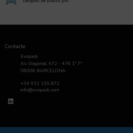
Tanques de plàstic pvc
Contacte
Evopack
Av. Diagonal, 472 - 476 1º 7ª
08006 BARCELONA
+34 932 155 872
info@evopack.com
LinkedIn