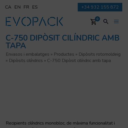
Vés
CA
EN
FR
ES
+34 932 155 872
al
contingut
Cerca
0
Main
C-750 DIPÒSIT CILÍNDRIC AMB
Men
TAPA
Envasos i embalatges
»
Productes
»
Dipòsits rotomoldeig
»
Dipòsits cilí­ndrics
»
C-750 Dipòsit cilíndric amb tapa
Recipients cilí­ndrics monobloc, de màxima funcionalitat i