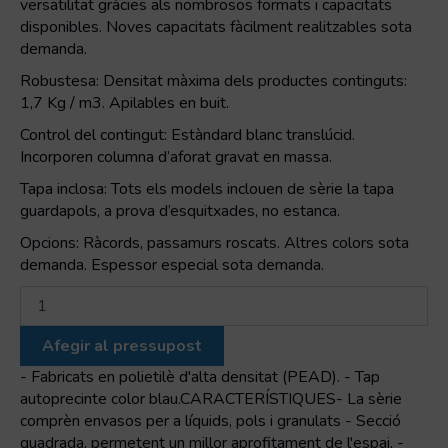
versatilitat gràcies als nombrosos formats i capacitats
disponibles. Noves capacitats fàcilment realitzables sota
demanda.
Robustesa: Densitat màxima dels productes continguts:
1,7 Kg / m3. Apilables en buit.
Control del contingut: Estàndard blanc translúcid.
Incorporen columna d’aforat gravat en massa.
Tapa inclosa: Tots els models inclouen de sèrie la tapa
guardapols, a prova d’esquitxades, no estanca.
Opcions: Ràcords, passamurs roscats. Altres colors sota
demanda. Espessor especial sota demanda.
quantitat
de
C-
Afegir al pressupost
750
Dipòsit
- Fabricats en polietilè d'alta densitat (PEAD). - Tap
cilíndric
autoprecinte color blau.CARACTERÍSTIQUES- La sèrie
amb
comprèn envasos per a líquids, pols i granulats - Secció
tapa
quadrada, permetent un millor aprofitament de l'espai. -