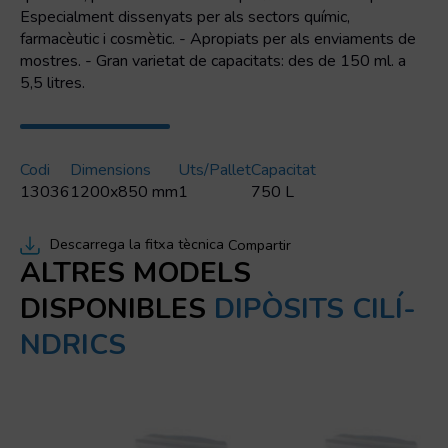
Especialment dissenyats per als sectors químic,
farmacèutic i cosmètic. - Apropiats per als enviaments de
mostres. - Gran varietat de capacitats: des de 150 ml. a
5,5 litres.
Codi
Dimensions
Uts/pallet
Capacitat
13036
1200x850 mm
1
750 L
Descarrega la fitxa tècnica
Compartir
ALTRES MODELS
DISPONIBLES
DIPÒSITS CILÍ­
NDRICS