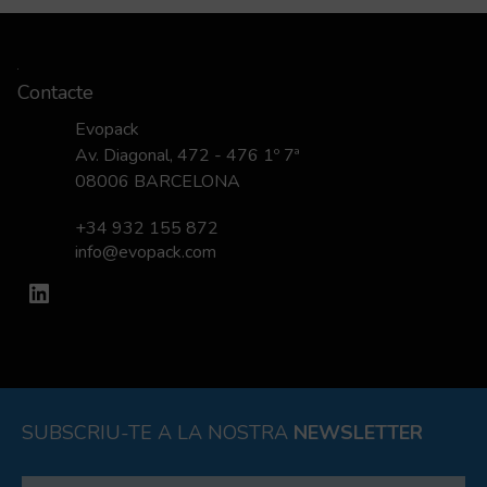
Contacte
Evopack
Av. Diagonal, 472 - 476 1º 7ª
08006 BARCELONA
+34 932 155 872
info@evopack.com
LinkedIn
SUBSCRIU-TE A LA NOSTRA
NEWSLETTER