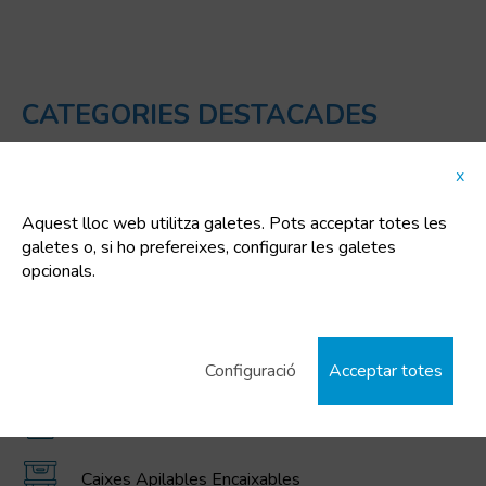
CATEGORIES DESTACADES
x
Cubells de plàstic
Aquest lloc web utilitza galetes. Pots acceptar totes les
Contenidors IBC / GRG, bidons, cubells, i dipòsits
galetes o, si ho prefereixes, configurar les galetes
de polietilè
opcionals.
Contenidors plegables gran volum MAGNUM
Contenidors escombraries i residus
Configuració
Acceptar totes
Combis - Bidons combinats metàl·lics / plàstic
Caixes Apilables Encaixables