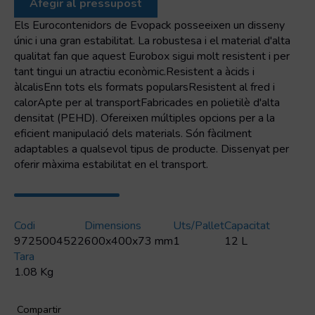
Afegir al pressupost
apilable
sòlida
Els Eurocontenidors de Evopack posseeixen un disseny
únic i una gran estabilitat. La robustesa i el material d'alta
qualitat fan que aquest Eurobox sigui molt resistent i per
tant tingui un atractiu econòmic.Resistent a àcids i
àlcalisEnn tots els formats popularsResistent al fred i
calorApte per al transportFabricades en polietilè d'alta
densitat (PEHD). Ofereixen múltiples opcions per a la
eficient manipulació dels materials. Són fàcilment
adaptables a qualsevol tipus de producte. Dissenyat per
oferir màxima estabilitat en el transport.
Codi
Dimensions
Uts/pallet
Capacitat
9725004522
600x400x73 mm
1
12 L
Tara
1.08 Kg
Compartir