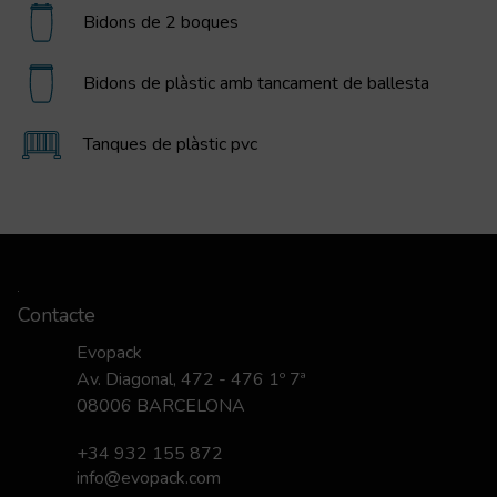
Bidons de 2 boques
Bidons de plàstic amb tancament de ballesta
Tanques de plàstic pvc
Contacte
Evopack
Av. Diagonal, 472 - 476 1º 7ª
08006 BARCELONA
+34 932 155 872
info@evopack.com