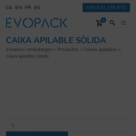
Vés
CA
EN
FR
ES
+34 932 155 872
al
contingut
Cerca
0
Main
CAIXA APILABLE SÒLIDA
Men
Envasos i embalatges
»
Productes
»
Caixes apilables
»
Caixa apilable sòlida
quantitat
de
Caixa