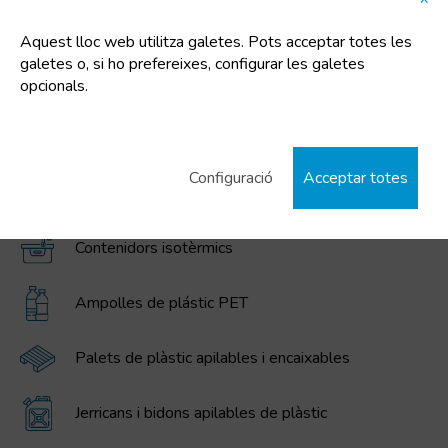
Contenidors plegables gran volum MAGNUM
Aquest lloc web utilitza galetes. Pots acceptar totes les
galetes o, si ho prefereixes, configurar les galetes
Contenidors escombraries i residus
opcionals.
Combis - Bidons combinats metàl·lics / plàstic
Configuració
Acceptar totes
Caixes Apilables Encaixables
Contenidors isotèrmics
Ampolles de plástic PET
Palets de plàstic apilables i encaixables
Jerricans i bidons apilables de plàstic