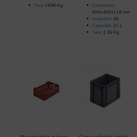
Tara:
1696 Kg
Dimensions:
600x400x118 mm
Uts/pallet:
45
Capacitat:
21 L
Tara:
1.36 Kg
Bac apilable clàssic
Caixa apilable sòlida