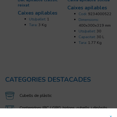
reixat
Caixes apilables
Caixes apilables
Codi:
9234000522
Uts/pallet:
1
Dimensions:
Tara:
3 Kg
400x300x319 mm
Uts/pallet:
30
Capacitat:
30 L
Tara:
1.77 Kg
CATEGORIES DESTACADES
Cubells de plàstic
Contenidors IBC / GRG, bidons, cubells, i dipòsits
de polietilè
x