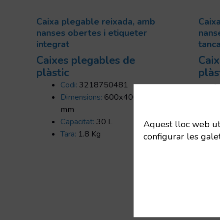
Caixa plegable reixada, amb
Caix
nanses obertes i etiqueter
nans
integrat
tanc
Caixes plegables de
Caix
plàstic
plàs
Codi:
3218750481
Dimensions:
600x400x165
mm
Capacitat:
30 L
Aquest lloc web util
Tara:
1.8 Kg
configurar les gale