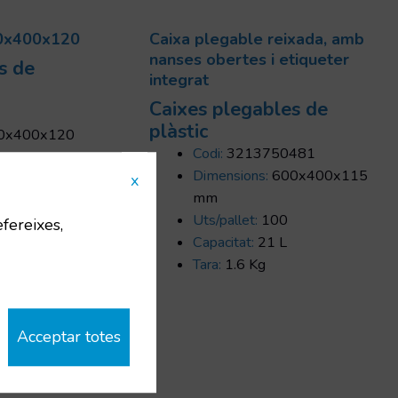
00x400x120
Caixa plegable reixada, amb
nanses obertes i etiqueter
s de
integrat
Caixes plegables de
plàstic
0x400x120
Codi:
3213750481
Dimensions:
600x400x115
x
mm
Uts/pallet:
100
efereixes,
Capacitat:
21 L
Tara:
1.6 Kg
Acceptar totes