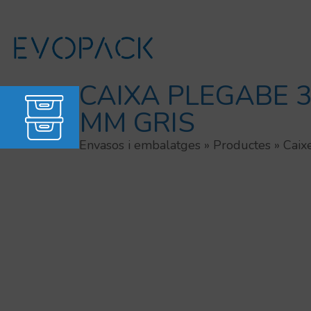
Vés
al
contingut
CAIXA PLEGABE 
MM GRIS
Envasos i embalatges
»
Productes
»
Caix