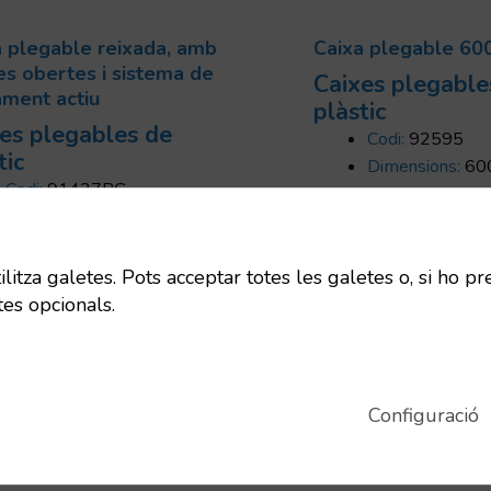
a plegable reixada, amb
Caixa plegable 6
es obertes i sistema de
Caixes plegable
ament actiu
plàstic
es plegables de
Codi:
92595
tic
Dimensions:
60
Codi:
91427PG
mm
Dimensions:
600x400x115
Uts/pallet:
240
mm
Capacitat:
23 L
Uts/pallet:
375
itza galetes. Pots acceptar totes les galetes o, si ho pr
Tara:
1.45 Kg
Capacitat:
23 L
tes opcionals.
Tara:
1.48 Kg
Configuració