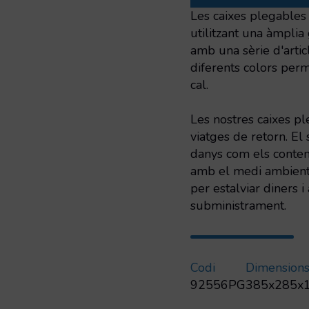
385x285x190
Les caixes plegables 
mm
utilitzant una àmpli
GRIS
amb una sèrie d'artic
diferents colors perm
cal.
Les nostres caixes p
viatges de retorn. El
danys com els conten
amb el medi ambient c
per estalviar diners 
subministrament.
Codi
Dimension
92556PG
385x285x