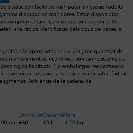
de plàstic són fàcils de manipular en espais reduïts
a gamma d'equips de maniobres. Estan disponibles
les complementaris, com ventilació i branding. Els
eten una ràpida identificació dels tipus de peces, si
legables són apropiades per a una gran quantitat de
 seu manteniment és econòmic i són tan resistents als
idors rígids habituals. Els embalatges respectuosos
onverteixen les caixes de plàstic en la solució ideal
i augmentar l'eficiència de la cadena de
s
Uts/pallet
Capacitat
Tara
190 mm
480
15 L
1.25 Kg