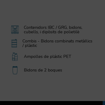
Contenidors IBC / GRG, bidons,
cubells, i dipòsits de polietilè
Combis - Bidons combinats metàl·lics
/ plàstic
Ampolles de plástic PET
Bidons de 2 boques