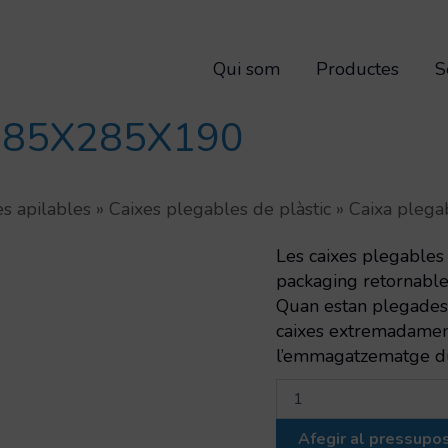
Qui som
Productes
S
385X285X190
es apilables
»
Caixes plegables de plàstic
»
Caixa pleg
Les caixes plegables
packaging retornables
Quan estan plegades, 
caixes extremadament
l’emmagatzematge dura
quantitat
de
Caixa
Afegir al pressupo
plegabe