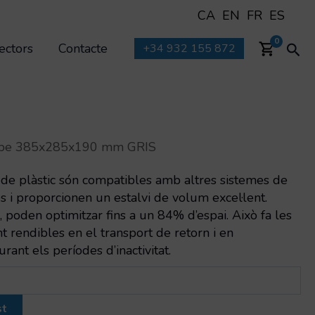
CA
EN
FR
ES
Cer
0
ectors
Contacte
+34 932 155 872
abe 385x285x190 mm GRIS
 de plàstic són compatibles amb altres sistemes de
 i proporcionen un estalvi de volum excel·lent.
poden optimitzar fins a un 84% d’espai. Això fa les
 rendibles en el transport de retorn i en
nt els períodes d’inactivitat.
st