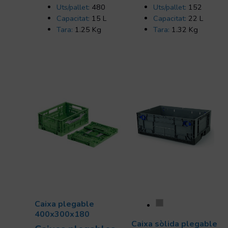
Uts/pallet:
480
Uts/pallet:
152
Capacitat:
15 L
Capacitat:
22 L
Tara:
1.25 Kg
Tara:
1.32 Kg
Caixa plegable
400x300x180
Caixa sòlida plegable