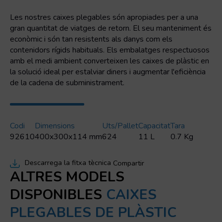
Les nostres caixes plegables són apropiades per a una
gran quantitat de viatges de retorn. El seu manteniment és
econòmic i són tan resistents als danys com els
contenidors rígids habituals. Els embalatges respectuosos
amb el medi ambient converteixen les caixes de plàstic en
la solució ideal per estalviar diners i augmentar l'eficiència
de la cadena de subministrament.
Codi
Dimensions
Uts/pallet
Capacitat
Tara
92610
400x300x114 mm
624
11 L
0.7 Kg
Descarrega la fitxa tècnica
Compartir
ALTRES MODELS
DISPONIBLES
CAIXES
PLEGABLES DE PLÀSTIC