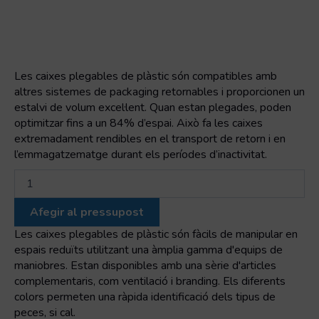
Les caixes plegables de plàstic són compatibles amb
altres sistemes de packaging retornables i proporcionen un
estalvi de volum excel·lent. Quan estan plegades, poden
optimitzar fins a un 84% d’espai. Això fa les caixes
extremadament rendibles en el transport de retorn i en
l’emmagatzematge durant els períodes d’inactivitat.
quantitat
de
Caixa
Afegir al pressupost
plegable
perforada
Les caixes plegables de plàstic són fàcils de manipular en
400x300x114
espais reduïts utilitzant una àmplia gamma d'equips de
mm
maniobres. Estan disponibles amb una sèrie d'articles
complementaris, com ventilació i branding. Els diferents
colors permeten una ràpida identificació dels tipus de
peces, si cal.