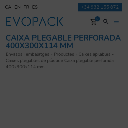
Vés
CA
EN
FR
ES
+34 932 155 872
al
contingut
Cerca
0
Main
CAIXA PLEGABLE PERFORADA
Men
400X300X114 MM
Envasos i embalatges
»
Productes
»
Caixes apilables
»
Caixes plegables de plàstic
»
Caixa plegable perforada
400x300x114 mm