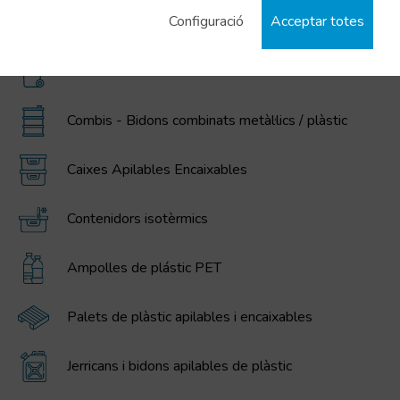
Configuració
Acceptar totes
Contenidors plegables gran volum MAGNUM
Contenidors escombraries i residus
Combis - Bidons combinats metàl·lics / plàstic
Caixes Apilables Encaixables
Contenidors isotèrmics
Ampolles de plástic PET
Palets de plàstic apilables i encaixables
Jerricans i bidons apilables de plàstic