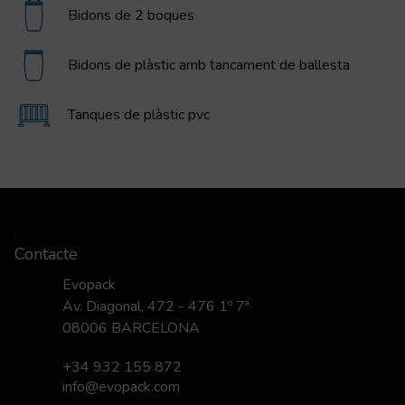
Bidons de 2 boques
Bidons de plàstic amb tancament de ballesta
Tanques de plàstic pvc
Contacte
Evopack
Av. Diagonal, 472 - 476 1º 7ª
08006 BARCELONA
+34 932 155 872
info@evopack.com