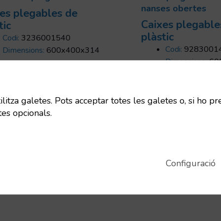
nanses obertes
es plegables de
Caixes plegable
tic
plàstic
Codi:
3236001540
Codi:
9283001
Dimensions:
600x400x314
Dimensions:
60
mm
mm
Uts/pallet:
175
Uts/pallet:
152
Capacitat:
62 L
Capacitat:
22 L
itza galetes. Pots acceptar totes les galetes o, si ho pr
Tara:
1.32 Kg
tes opcionals.
Configuració