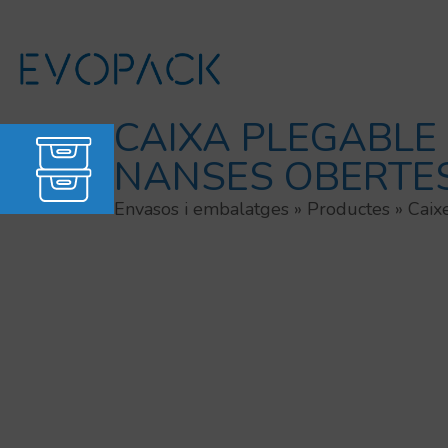
Vés
al
contingut
CAIXA PLEGABLE
NANSES OBERTE
Envasos i embalatges
»
Productes
»
Caix