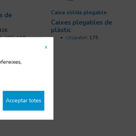
Caixa sòlida plegable
s de
Caixes plegables de
plàstic
426
Uts/pallet:
175
0x400x118
x
efereixes,
Acceptar totes