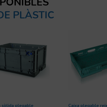
SPONIBLES
DE PLÀSTIC
 sòlida plegable
Caixa plegable re