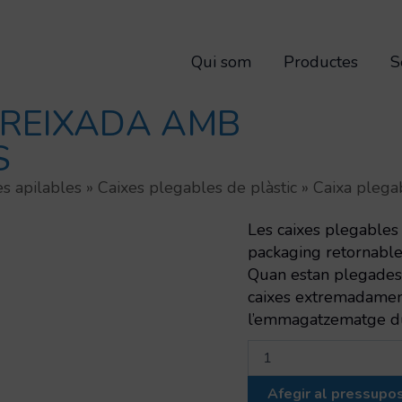
Qui som
Productes
S
 REIXADA AMB
S
es apilables
»
Caixes plegables de plàstic
»
Caixa plega
Les caixes plegables
packaging retornables
Quan estan plegades, 
caixes extremadament
l’emmagatzematge dura
quantitat
de
Caixa
Afegir al pressupo
plegable