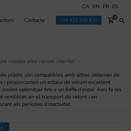
CA
EN
FR
ES
Cer
0
ectors
Contacte
+34 932 155 872
ble reixada amb nanses obertes
 de plàstic són compatibles amb altres sistemes de
 i proporcionen un estalvi de volum excel·lent.
poden optimitzar fins a un 84% d’espai. Això fa les
 rendibles en el transport de retorn i en
nt els períodes d’inactivitat.
st