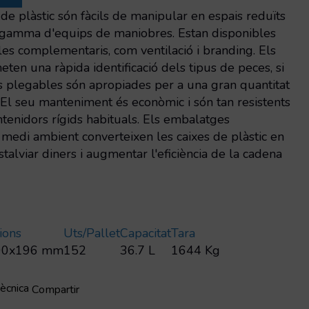
de plàstic són fàcils de manipular en espais reduïts
a gamma d'equips de maniobres. Estan disponibles
les complementaris, com ventilació i branding. Els
eten una ràpida identificació dels tipus de peces, si
es plegables són apropiades per a una gran quantitat
 El seu manteniment és econòmic i són tan resistents
tenidors rígids habituals. Els embalatges
medi ambient converteixen les caixes de plàstic en
stalviar diners i augmentar l'eficiència de la cadena
ions
Uts/pallet
Capacitat
Tara
00x196 mm
152
36.7 L
1644 Kg
tècnica
Compartir