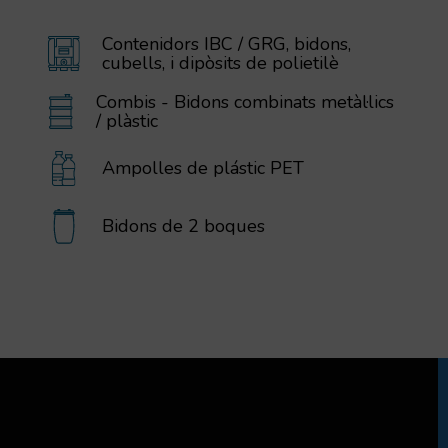
Contenidors IBC / GRG, bidons,
cubells, i dipòsits de polietilè
Combis - Bidons combinats metàl·lics
/ plàstic
Ampolles de plástic PET
Bidons de 2 boques