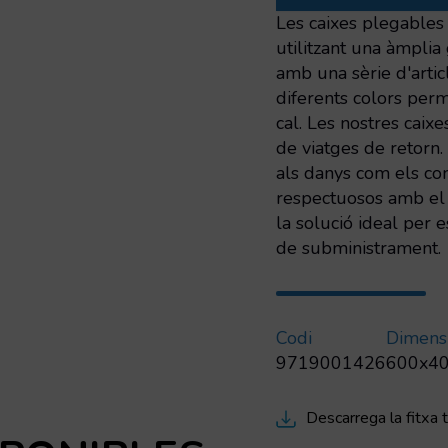
reixada
Les caixes plegables 
amb
utilitzant una àmpli
nanses
amb una sèrie d'artic
obertes
diferents colors perm
cal. Les nostres caix
de viatges de retorn.
als danys com els con
respectuosos amb el 
la solució ideal per e
de subministrament.
Codi
Dimens
9719001426
600x4
Descarrega la fitxa 