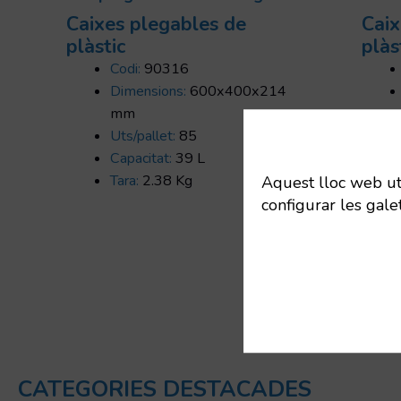
Caixes plegables de
Caix
plàstic
plàs
Codi:
90316
Dimensions:
600x400x214
mm
Uts/pallet:
85
Capacitat:
39 L
Tara:
2.38 Kg
Aquest lloc web util
configurar les gale
CATEGORIES DESTACADES