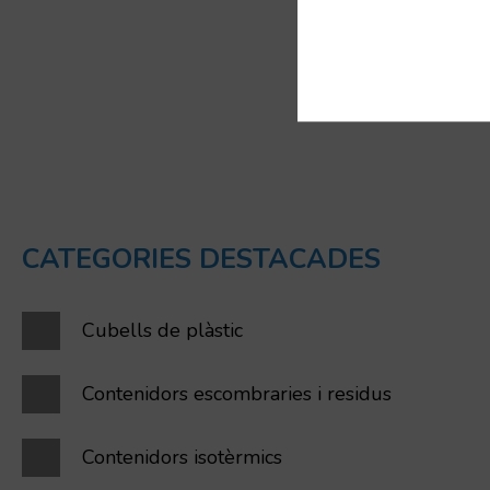
CATEGORIES DESTACADES
Cubells de plàstic
Contenidors escombraries i residus
Contenidors isotèrmics