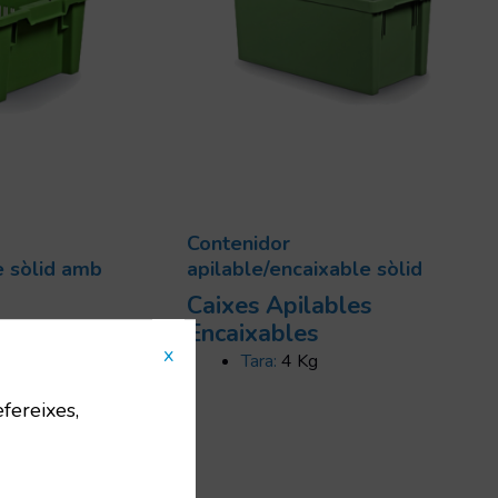
Contenidor
e sòlid amb
apilable/encaixable sòlid
Caixes Apilables
s
Encaixables
x
Tara:
4 Kg
415
efereixes,
0x400x220