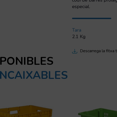
codi de barres protegi
especial.
Tara
2.1 Kg
Descarrega la fitxa 
SPONIBLES
ENCAIXABLES