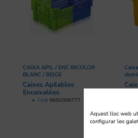
CAIXA APIL / ENC BICOLOR
Caixa
BLANC / BEIGE
distr
Caixes Apilables
Caix
Encaixables
Enca
Codi:
9692006777
Aquest lloc web util
configurar les gale