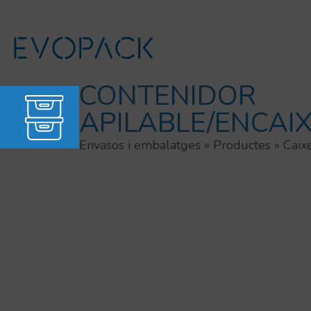
Vés
al
contingut
CONTENIDOR
APILABLE/ENCAI
Envasos i embalatges
»
Productes
»
Caix