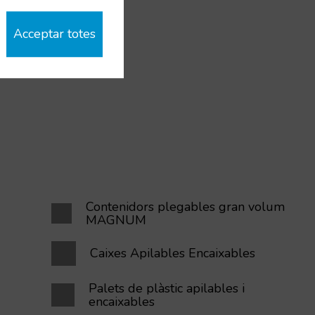
Acceptar totes
Contenidors plegables gran volum
MAGNUM
Caixes Apilables Encaixables
Palets de plàstic apilables i
encaixables