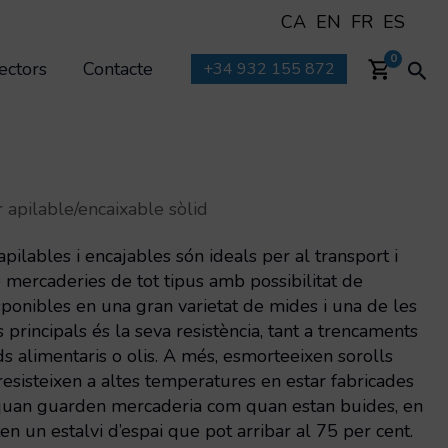
CA
EN
FR
ES
Cer
0
ectors
Contacte
+34 932 155 872
 apilable/encaixable sòlid
apilables i encajables són ideals per al transport i
ercaderies de tot tipus amb possibilitat de
disponibles en una gran varietat de mides i una de les
 principals és la seva resistència, tant a trencaments
ds alimentaris o olis. A més, esmorteeixen sorolls
 resisteixen a altes temperatures en estar fabricades
 quan guarden mercaderia com quan estan buides, en
en un estalvi d’espai que pot arribar al 75 per cent.