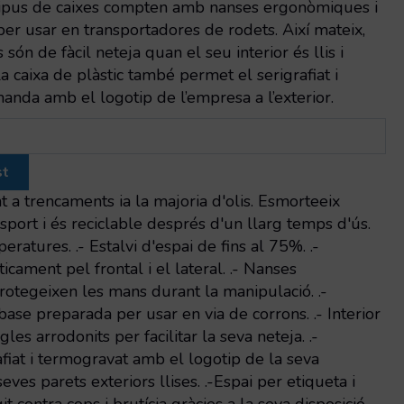
tipus de caixes compten amb nanses ergonòmiques i
er usar en transportadores de rodets. Així mateix,
 són de fàcil neteja quan el seu interior és llis i
La caixa de plàstic també permet el serigrafiat i
anda amb el logotip de l’empresa a l’exterior.
st
nt a trencaments ia la majoria d'olis. Esmorteeix
nsport i és reciclable després d'un llarg temps d'ús.
eratures. .- Estalvi d'espai de fins al 75%. .-
cament pel frontal i el lateral. .- Nanses
tegeixen les mans durant la manipulació. .-
ase preparada per usar en via de corrons. .- Interior
gles arrodonits per facilitar la seva neteja. .-
rafiat i termogravat amb el logotip de la seva
ves parets exteriors llises. .-Espai per etiqueta i