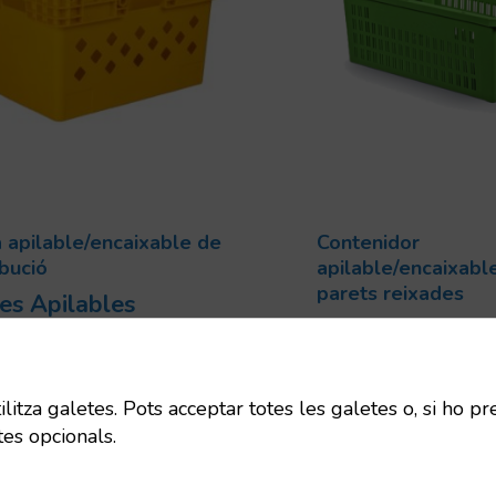
 apilable/encaixable de
Contenidor
ibució
apilable/encaixabl
parets reixades
es Apilables
Caixes Apilable
ixables
Encaixables
Codi:
93965
Codi:
7925710
Dimensions:
600x400x340
itza galetes. Pots acceptar totes les galetes o, si ho pr
Dimensions:
60
mm
tes opcionals.
mm
Uts/pallet:
80
Capacitat:
40 L
Capacitat:
64 L