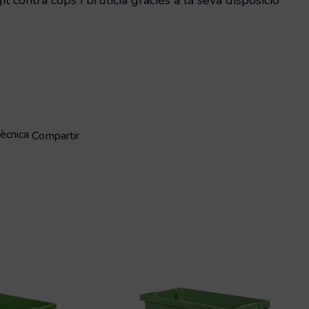
t contra cops i brutícia gràcies a la seva disposició
tècnica
Compartir