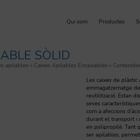
Qui som
Productes
S
XABLE SÒLID
es apilables
»
Caixes Apilables Encaixables
»
Contenidor
Les caixes de plàstic 
emmagatzematge de m
reutilització. Estan 
seves característiques
com a afeccions d’àci
durant el transport i
en polipropilè. Tant
ser apilables, permet