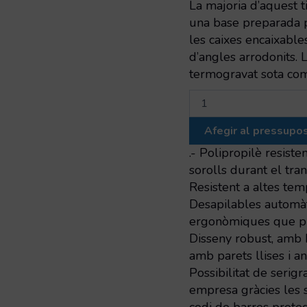
La majoria d’aquest 
una base preparada p
les caixes encaixables
d’angles arrodonits. 
termogravat sota com
quantitat
de
Contenidor
Afegir al pressupo
apilable/encaixable
sòlid
.- Polipropilè resiste
sorolls durant el tra
Resistent a altes temp
Desapilables automàti
ergonòmiques que pro
Disseny robust, amb b
amb parets llises i an
Possibilitat de serig
empresa gràcies les se