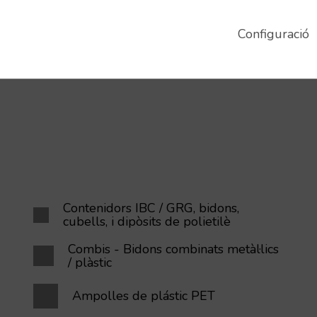
Tara:
1.8 Kg
Tara:
1 Kg
Càrrega màxima:
200 Kg
Configuració
Contenidors IBC / GRG, bidons,
cubells, i dipòsits de polietilè
Combis - Bidons combinats metàl·lics
/ plàstic
Ampolles de plástic PET