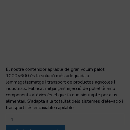
El nostre contenidor apilable de gran volum palot
1000×600 és la solució més adequada a
l’emmagatzematge i transport de productes agrí­coles i
industrials. Fabricat mitjançant injecció de polietilè amb
components atòxics és el que fa que sigui apte per a ús
alimentari. S’adapta a la totalitat dels sistemes d’elevació i
transport i és encaixable i apilable.
quantitat
de
Contenidor