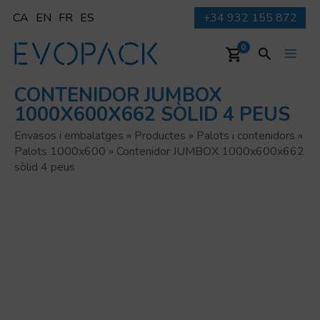
Vés
CA
EN
FR
ES
+34 932 155 872
al
contingut
Cerca
0
Main
CONTENIDOR JUMBOX
Men
1000X600X662 SÒLID 4 PEUS
Envasos i embalatges
»
Productes
»
Palots i contenidors
»
Palots 1000x600
»
Contenidor JUMBOX 1000x600x662
sòlid 4 peus