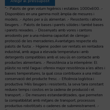
Afegir al pressupost
JUMBOX
1000x600x662
".- Palots de gran volum higiènics i estables 1000x600. .-
sòlid
Disponibles en una gamma molt àmplia de mesures i
4
models. .- Aptes per a ús alimentari. .- Resistents i alhora
peus
lleugers. .- Palots de bases i parets sòlides i també bases
i parets reixades. .- Dissenyats amb vores i cantons
arrodonits per a una màxima capacitat de càrrega i
protecció de les mercaderies.Avantatges respecte els
palots de fusta: .- Higiene: poden ser rentats en rentadora
industrial, amb aigua a elevada temperatura i amb
detergents compatibles amb el seu ús en contacte amb
productes alimentaris. .- Resistència a la intempèrie: El
plàstic no reté l'aigua i ofereix major resistència a les altes i
baixes temperatures, la qual cosa contribueix a una millor
conservació del producte fresc. .- Eficiència logí­stica i
productiva: Més lleugers i resistents, la seva tara constant
redueix temps i costos en la cadena de producció i el
transport. .- De mesures estandarditzades, que permeten
la compatibilitat amb mitjans de transport, processos
productius robotitzats o cadenes de subministrament. .-