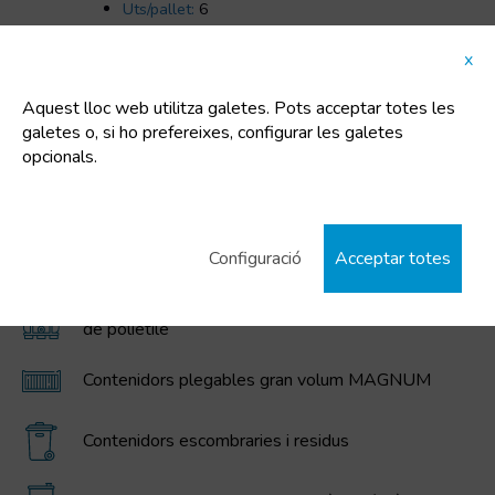
Uts/pallet:
6
Tara:
15 Kg
x
Aquest lloc web utilitza galetes. Pots acceptar totes les
galetes o, si ho prefereixes, configurar les galetes
opcionals.
CATEGORIES DESTACADES
Cubells de plàstic
Configuració
Acceptar totes
Contenidors IBC / GRG, bidons, cubells, i dipòsits
de polietilè
Contenidors plegables gran volum MAGNUM
Contenidors escombraries i residus