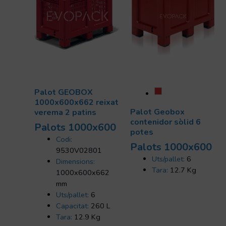
Palot GEOBOX
1000x600x662 reixat
Palot Geobox
verema 2 patins
contenidor sòlid 6
Palots 1000x600
potes
Codi:
Palots 1000x600
9530V02801
Uts/pallet:
6
Dimensions:
Tara:
12.7 Kg
1000x600x662
mm
Uts/pallet:
6
Capacitat:
260 L
Tara:
12.9 Kg