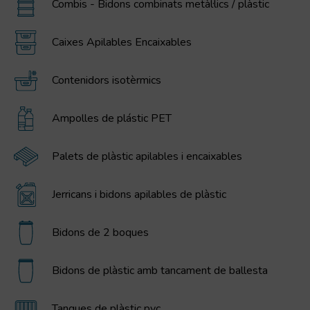
Combis - Bidons combinats metàl·lics / plàstic
Caixes Apilables Encaixables
Contenidors isotèrmics
Ampolles de plástic PET
Palets de plàstic apilables i encaixables
Jerricans i bidons apilables de plàstic
Bidons de 2 boques
Bidons de plàstic amb tancament de ballesta
Tanques de plàstic pvc