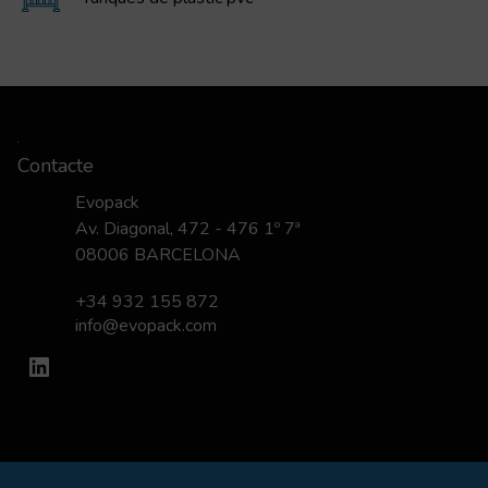
Contacte
Evopack
Av. Diagonal, 472 - 476 1º 7ª
08006 BARCELONA
+34 932 155 872
info@evopack.com
LinkedIn