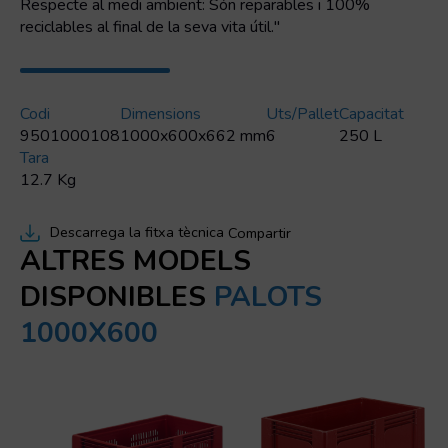
Respecte al medi ambient: Són reparables i 100%
reciclables al final de la seva vita útil."
Codi
Dimensions
Uts/pallet
Capacitat
9501000108
1000x600x662 mm
6
250 L
Tara
12.7 Kg
Descarrega la fitxa tècnica
Compartir
ALTRES MODELS
DISPONIBLES
PALOTS
1000X600