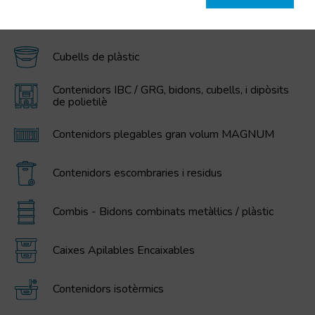
CATEGORIES DESTACADES
Cubells de plàstic
Contenidors IBC / GRG, bidons, cubells, i dipòsits
de polietilè
Contenidors plegables gran volum MAGNUM
Contenidors escombraries i residus
Combis - Bidons combinats metàl·lics / plàstic
Caixes Apilables Encaixables
Contenidors isotèrmics