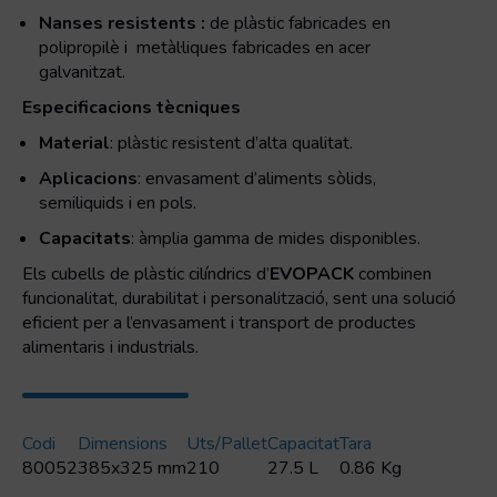
Nanses resistents :
de plàstic fabricades en
polipropilè i metàl·liques fabricades en acer
galvanitzat.
Especificacions tècniques
Material
: plàstic resistent d’alta qualitat.
Aplicacions
: envasament d’aliments sòlids,
semiliquids i en pols.
Capacitats
: àmplia gamma de mides disponibles.
Els cubells de plàstic cilíndrics d’
EVOPACK
combinen
funcionalitat, durabilitat i personalització, sent una solució
eficient per a l’envasament i transport de productes
alimentaris i industrials.
Codi
Dimensions
Uts/pallet
Capacitat
Tara
80052
385x325 mm
210
27.5 L
0.86 Kg