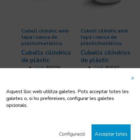
Cubell cilíndric amb
Cubell cilíndric amb
tapa i nansa de
tapa i nansa de
plàstic/metàl·lica
plàstic/metàl·lica
Cubells cilí­ndrics
Cubells cilí­ndrics
de plàstic
de plàstic
Codi:
80039
Codi:
80043
Dimensions:
Dimensions:
x
200x177 mm
265x281 mm
Uts/pallet:
1260
Uts/pallet:
572
Aquest lloc web utilitza galetes. Pots acceptar totes les
Capacitat:
3.9 L
Capacitat:
11.2 L
galetes o, si ho prefereixes, configurar les galetes
Tara:
149 Kg
Tara:
392 Kg
opcionals.
Configuració
Acceptar totes