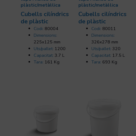
plàstic/metàl·lica
plàstic/metàl·lica
Cubells cilí­ndrics
Cubells cilí­ndrics
de plàstic
de plàstic
Codi:
80004
Codi:
80011
Dimensions:
Dimensions:
225x125 mm
326x278 mm
Uts/pallet:
1200
Uts/pallet:
320
Capacitat:
3.7 L
Capacitat:
17.5 L
Tara:
161 Kg
Tara:
693 Kg