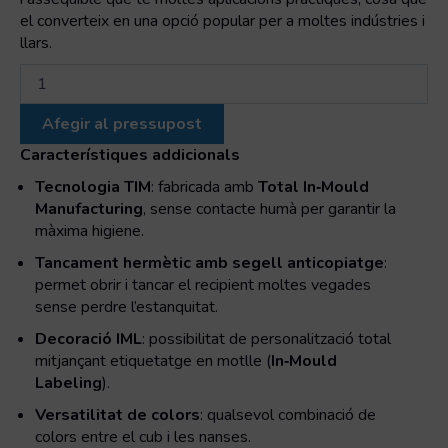
el converteix en una opció popular per a moltes indústries i
llars.
quantitat
de
Cubell
Afegir al pressupost
cilíndric
amb
Característiques addicionals
tapa
Tecnologia TIM
: fabricada amb
Total In‑Mould
i
Manufacturing
, sense contacte humà per garantir la
nanses
màxima higiene.
laterals/metàl·lica
Tancament hermètic amb segell anticopiatge
:
permet obrir i tancar el recipient moltes vegades
sense perdre l’estanquitat.
Decoració IML
: possibilitat de personalització total
mitjançant etiquetatge en motlle (
In‑Mould
Labeling
).
Versatilitat de colors
: qualsevol combinació de
colors entre el cub i les nanses.