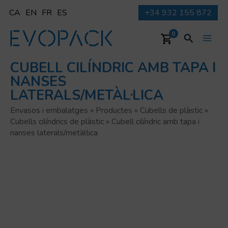
Vés
CA
EN
FR
ES
+34 932 155 872
al
contingut
Cerca
0
Main
CUBELL CILÍNDRIC AMB TAPA I
Men
NANSES
LATERALS/METÀL·LICA
Envasos i embalatges
»
Productes
»
Cubells de plàstic
»
Cubells cilí­ndrics de plàstic
»
Cubell cilíndric amb tapa i
nanses laterals/metàl·lica