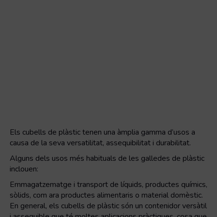
Els cubells de plàstic tenen una àmplia gamma d’usos a
causa de la seva versatilitat, assequibilitat i durabilitat.
Alguns dels usos més habituals de les galledes de plàstic
inclouen:
Emmagatzematge i transport de líquids, productes químics,
sòlids, com ara productes alimentaris o material domèstic.
En general, els cubells de plàstic són un contenidor versàtil
i assequible que té moltes aplicacions pràctiques, cosa que