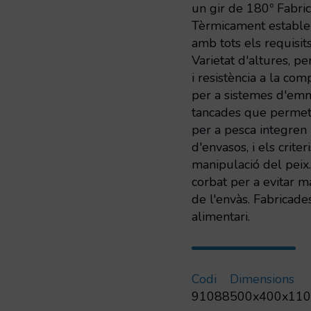
i
un gir de 180º Fabric
drenatge
Tèrmicament estable
amb tots els requisi
Varietat d'altures, p
i resistència a la co
per a sistemes d'e
tancades que permet
per a pesca integren
d'envasos, i els crite
manipulació del peix.
corbat per a evitar m
de l'envàs. Fabricades
alimentari.
Codi
Dimensions
91088
500x400x11