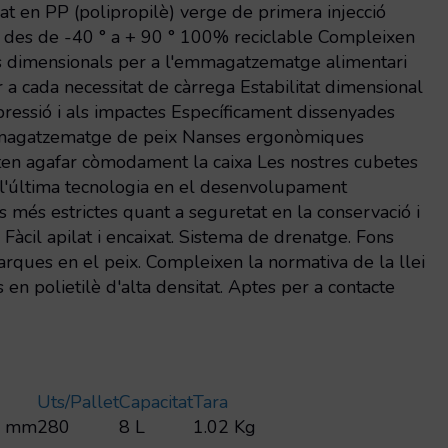
at en PP (polipropilè) verge de primera injecció
 des de -40 ° a + 90 ° 100% reciclable Compleixen
ts dimensionals per a l'emmagatzematge alimentari
er a cada necessitat de càrrega Estabilitat dimensional
mpressió i als impactes Específicament dissenyades
mmagatzematge de peix Nanses ergonòmiques
en agafar còmodament la caixa Les nostres cubetes
 l'última tecnologia en el desenvolupament
ris més estrictes quant a seguretat en la conservació i
 Fàcil apilat i encaixat. Sistema de drenatge. Fons
arques en el peix. Compleixen la normativa de la llei
 en polietilè d'alta densitat. Aptes per a contacte
Uts/pallet
Capacitat
Tara
0 mm
280
8 L
1.02 Kg