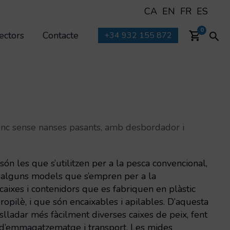
CA
EN
FR
ES
Cer
0
ectors
Contacte
+34 932 155 872
enc sense nanses pasants, amb desbordador i
són les que s’utilitzen per a la pesca convencional,
a alguns models que s’empren per a la
 caixes i contenidors que es fabriquen en plàstic
opilè, i que són encaixables i apilables. D’aquesta
lladar més fàcilment diverses caixes de peix, fent
a d’emmagatzematge i transport. Les mides