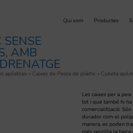
Qui som
Productes
S
C SENSE
S, AMB
 DRENATGE
es apilables
»
Caixes de Pesca de plàstic
»
Cubeta apil/
Les caixes per a peix 
tot i que també hi h
comercialització. Són
durador com el polipr
manera, es poden tras
més senzilla la tasc