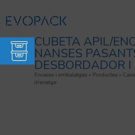
Vés
al
contingut
CUBETA APIL/EN
NANSES PASANT
DESBORDADOR I
Envasos i embalatges
»
Productes
»
Caix
drenatge