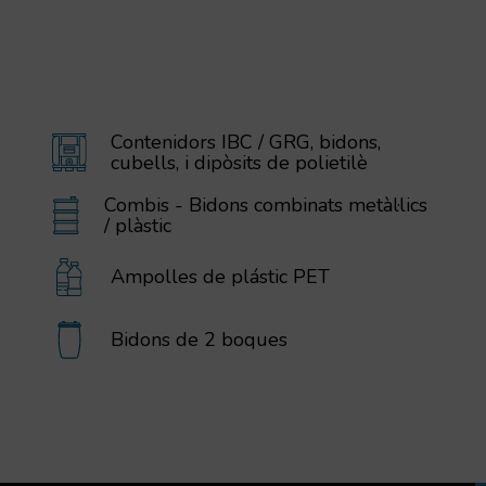
Contenidors IBC / GRG, bidons,
cubells, i dipòsits de polietilè
Combis - Bidons combinats metàl·lics
/ plàstic
Ampolles de plástic PET
Bidons de 2 boques