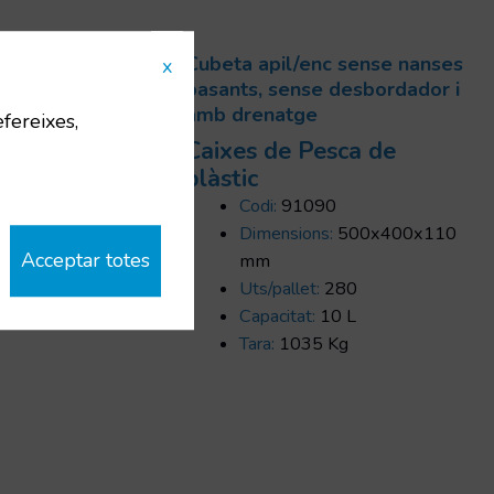
 llis
Cubeta apil/enc sense nanses
x
atge
pasants, sense desbordador i
amb drenatge
efereixes,
 de
Caixes de Pesca de
plàstic
Codi:
91090
0x450x190
Dimensions:
500x400x110
Acceptar totes
mm
Uts/pallet:
280
Capacitat:
10 L
Tara:
1035 Kg