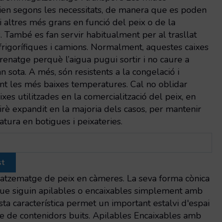
rien segons les necessitats, de manera que es poden
i altres més grans en funció del peix o de la
. També es fan servir habitualment per al trasllat
frigorífiques i camions. Normalment, aquestes caixes
enatge perquè l’aigua pugui sortir i no caure a
n sota. A més, són resistents a la congelació i
t les més baixes temperatures. Cal no oblidar
aixes utilitzades en la comercialització del peix, en
irè expandit en la majoria dels casos, per mantenir
tura en botigues i peixateries.
st
atzematge de peix en càmeres. La seva forma cònica
que siguin apilables o encaixables simplement amb
ta característica permet un important estalvi d'espai
 de contenidors buits. Apilables Encaixables amb