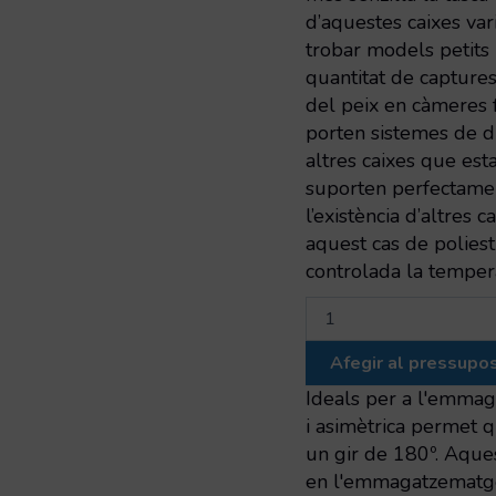
d’aquestes caixes va
trobar models petits 
quantitat de captures
del peix en càmeres 
porten sistemes de dr
altres caixes que esta
suporten perfectamen
l’existència d’altres c
aquest cas de poliest
controlada la tempera
quantitat
de
Cubeta
Afegir al pressupo
apil/enc
sense
Ideals per a l'emmag
nanses
i asimètrica permet 
pasants,
un gir de 180º. Aques
amb
en l'emmagatzematge
desbordador