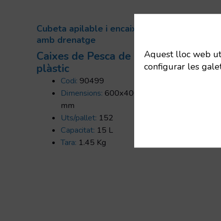
Cubeta apilable i encaixable
Cubet
amb drenatge
amb 
Aquest lloc web util
Caixes de Pesca de
Caix
configurar les gale
plàstic
plàs
Codi:
90499
Dimensions:
600x400x125
mm
Uts/pallet:
152
Capacitat:
15 L
Tara:
1.45 Kg