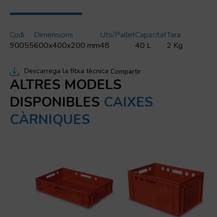
Codi
Dimensions
Uts/pallet
Capacitat
Tara
90055
600x400x200 mm
48
40 L
2 Kg
Descarrega la fitxa tècnica
Compartir
ALTRES MODELS
DISPONIBLES
CAIXES
CÀRNIQUES