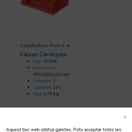
Cubeta Euro-Pool E-4
Caixes Càrniques
Codi:
91094
Dimensions:
400x300x125 mm
Uts/pallet:
1
Capacitat:
10 L
Tara:
0.75 Kg
x
Aquest lloc web utilitza galetes. Pots acceptar totes les