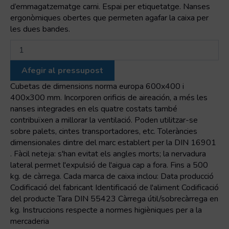
d’emmagatzematge carni. Espai per etiquetatge. Nanses
ergonòmiques obertes que permeten agafar la caixa per
les dues bandes.
quantitat
de
Cubeta
Afegir al pressupost
Euro-
Pool
Cubetas de dimensions norma europa 600x400 i
E-
400x300 mm. Incorporen orificis de aireación, a més les
2
nanses integrades en els quatre costats també
contribuïxen a millorar la ventilació. Poden utilitzar-se
sobre palets, cintes transportadores, etc. Toleràncies
dimensionales dintre del marc establert per la DIN 16901
. Fàcil neteja: s'han evitat els angles morts; la nervadura
lateral permet l'expulsió de l'aigua cap a fora. Fins a 500
kg. de càrrega. Cada marca de caixa inclou: Data producció
Codificació del fabricant Identificació de l'aliment Codificació
del producte Tara DIN 55423 Càrrega útil/sobrecàrrega en
kg. Instruccions respecte a normes higièniques per a la
mercaderia