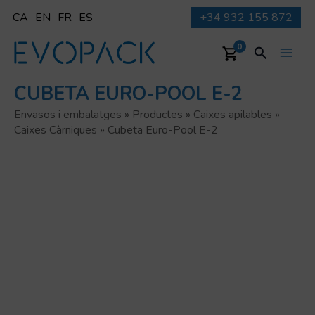
Vés
CA
EN
FR
ES
+34 932 155 872
al
contingut
Cerca
0
Main
CUBETA EURO-POOL E-2
Men
Envasos i embalatges
»
Productes
»
Caixes apilables
»
Caixes Càrniques
»
Cubeta Euro-Pool E-2