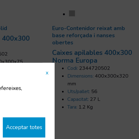
lid
Euro-Contenidor reixat amb
base reforçada i nanses
s 400x300
obertes
Caixes apilables 400x300
502
Norma Europa
0x300x75
Codi:
2344720502
x
Dimensions:
400x300x320
mm
efereixes,
Uts/pallet:
56
Capacitat:
27 L
Tara:
1.2 Kg
Acceptar totes