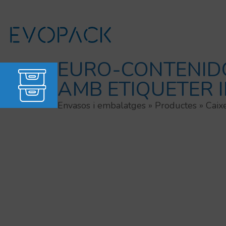
Vés
al
contingut
EURO-CONTENID
AMB ETIQUETER 
Envasos i embalatges
»
Productes
»
Caix