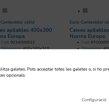
-Contenidor sòlid
Euro-Contenidor sò
es apilables 400x300
Caixes apilable
ma Europa
Norma Europa
Codi:
9234000522
Codi:
8700000
Dimensions:
400x300x319
Dimensions:
40
mm
mm
Uts/pallet:
30
Uts/pallet:
240
Capacitat:
30 L
Capacitat:
6 L
itza galetes. Pots acceptar totes les galetes o, si ho pr
Tara:
1 Kg
Tara:
0.6 Kg
tes opcionals.
Configuració