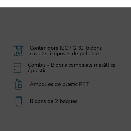
Contenidors IBC / GRG, bidons,
cubells, i dipòsits de polietilè
Combis - Bidons combinats metàl·lics
/ plàstic
Ampolles de plástic PET
Bidons de 2 boques