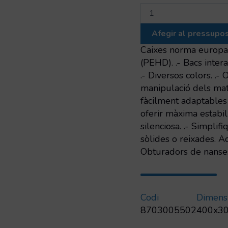
quantitat
de
Euro-
Afegir al pressupo
Contenidor
sòlid
Caixes norma europa 4
amb
(PEHD). .- Bacs inter
etiqueter
.- Diversos colors. .-
integrat
manipulació dels mat
fàcilment adaptables 
oferir màxima estabili
silenciosa. .- Simplif
sòlides o reixades. Ac
Obturadors de nanses
Codi
Dimens
8703005502
400x3