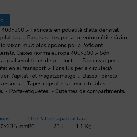
st
00x300 .- Fabricats en polietilè d'alta densitat
apilables. .- Parets rectes per a un volum útil màxim.
 Ofereixen múltiples opcions per a l'eficient
erials. Caixes norma europa 400x300 .- Són
a qualsevol tipus de producte. .- Dissenyat per a
tat en el transport. .- Fons llis per a circulació
iquen l'apilat i el magatzematge. .- Bases i parets
cessoris: .- Tapes clipsables o encastrables. .-
. .- Porta-etiquetes. .- Sistemes de compartiments.
ions
Uts/pallet
Capacitat
Tara
00x235 mm
80
20 L
1.1 Kg