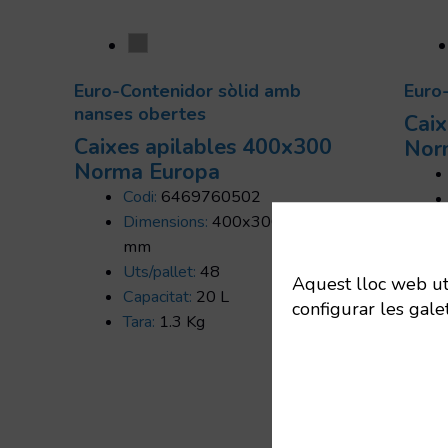
Euro-Contenidor sòlid amb
Euro
nanses obertes
Caix
Caixes apilables 400x300
Nor
Norma Europa
Codi:
6469760502
Dimensions:
400x300x230
mm
Uts/pallet:
48
Aquest lloc web util
Capacitat:
20 L
configurar les gale
Tara:
1.3 Kg