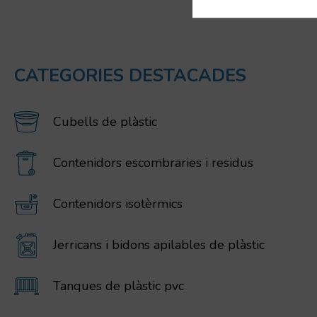
CATEGORIES DESTACADES
Cubells de plàstic
Contenidors escombraries i residus
Contenidors isotèrmics
Jerricans i bidons apilables de plàstic
Tanques de plàstic pvc