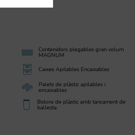
Contenidors plegables gran volum
MAGNUM
Caixes Apilables Encaixables
Palets de plàstic apilables i
encaixables
Bidons de plàstic amb tancament de
ballesta