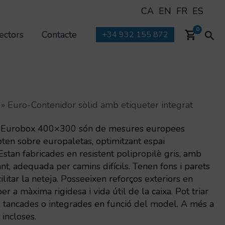
CA
EN
FR
ES
Cer
0
ectors
Contacte
+34 932 155 872
»
Euro-Contenidor sòlid amb etiqueter integrat
s Eurobox 400×300 són de mesures europees
pten sobre europaletas, optimitzant espai
tan fabricades en resistent polipropilè gris, amb
ant, adequada per camins difícils. Tenen fons i parets
acilitar la neteja. Posseeixen reforços exteriors en
er a màxima rigidesa i vida útil de la caixa. Pot triar
, tancades o integrades en funció del model. A més a
 incloses.