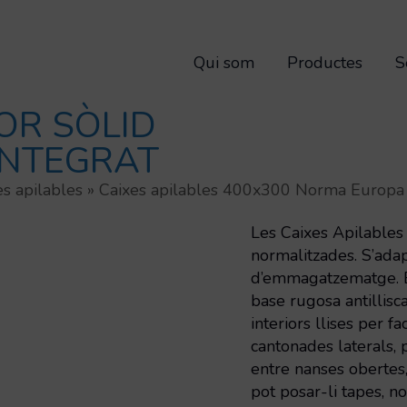
Qui som
Productes
S
OR SÒLID
INTEGRAT
es apilables
»
Caixes apilables 400x300 Norma Europa
Les Caixes Apilable
normalitzades. S’ada
d’emmagatzematge. Es
base rugosa antillisc
interiors llises per f
cantonades laterals, p
entre nanses obertes
pot posar-li tapes, no