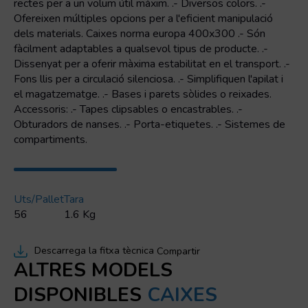
rectes per a un volum útil màxim. .- Diversos colors. .-
integrat
Ofereixen múltiples opcions per a l'eficient manipulació
dels materials. Caixes norma europa 400x300 .- Són
fàcilment adaptables a qualsevol tipus de producte. .-
Dissenyat per a oferir màxima estabilitat en el transport. .-
Fons llis per a circulació silenciosa. .- Simplifiquen l'apilat i
el magatzematge. .- Bases i parets sòlides o reixades.
Accessoris: .- Tapes clipsables o encastrables. .-
Obturadors de nanses. .- Porta-etiquetes. .- Sistemes de
compartiments.
Uts/pallet
Tara
56
1.6 Kg
Descarrega la fitxa tècnica
Compartir
ALTRES MODELS
DISPONIBLES
CAIXES