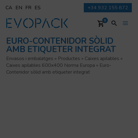
Vés
CA
EN
FR
ES
+34 932 155 872
al
contingut
Cerca
0
Main
EURO-CONTENIDOR SÒLID
Men
AMB ETIQUETER INTEGRAT
Envasos i embalatges
»
Productes
»
Caixes apilables
»
Caixes apilables 600x400 Norma Europa
»
Euro-
Contenidor sòlid amb etiqueter integrat