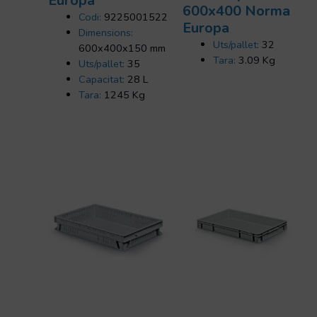
Europa
600x400 Norma
Codi:
9225001522
Europa
Dimensions:
Uts/pallet:
32
600x400x150 mm
Tara:
3.09 Kg
Uts/pallet:
35
Capacitat:
28 L
Tara:
1245 Kg