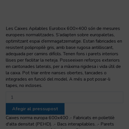
Les Caixes Apilables Eurobox 600×400 són de mesures
europees normalitzades. S’adapten sobre europaletas,
optimitzant espai d’emmagatzematge. Estan fabricades en
resistent polipropilè gris, amb base rugosa antilliscant,
adequada per camins difícils. Tenen fons i parets interiors
llises per facilitar la neteja. Posseeixen reforços exteriors
en cantonades laterals, per a màxima rigidesa i vida útil de
la caixa. Pot triar entre nanses obertes, tancades o
integrades en funció del model. A més a pot posar-li
tapes, no incloses.
quantitat
de
Euro-
Afegir al pressupost
Contenidor
sòlid
Caixes norma europa 600x400 .- Fabricats en polietilè
amb
d'alta densitat (PEHD). .- Bacs interapilables. .- Parets
etiqueter