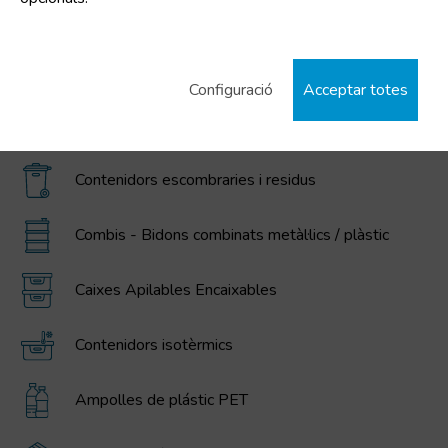
Cubells de plàstic
Contenidors IBC / GRG, bidons, cubells, i dipòsits
de polietilè
Configuració
Acceptar totes
Contenidors plegables gran volum MAGNUM
Contenidors escombraries i residus
Combis - Bidons combinats metàl·lics / plàstic
Caixes Apilables Encaixables
Contenidors isotèrmics
Ampolles de plástic PET