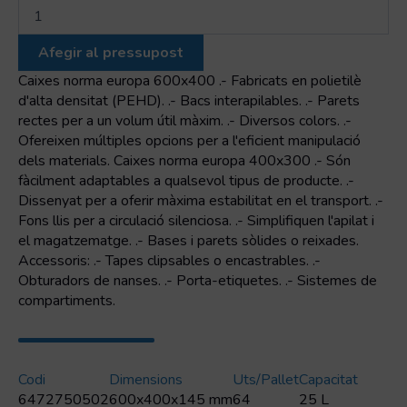
quantitat
de
Euro-
Afegir al pressupost
Contenidor
sòlid
Caixes norma europa 600x400 .- Fabricats en polietilè
amb
d'alta densitat (PEHD). .- Bacs interapilables. .- Parets
nanses
rectes per a un volum útil màxim. .- Diversos colors. .-
obertes
Ofereixen múltiples opcions per a l'eficient manipulació
dels materials. Caixes norma europa 400x300 .- Són
fàcilment adaptables a qualsevol tipus de producte. .-
Dissenyat per a oferir màxima estabilitat en el transport. .-
Fons llis per a circulació silenciosa. .- Simplifiquen l'apilat i
el magatzematge. .- Bases i parets sòlides o reixades.
Accessoris: .- Tapes clipsables o encastrables. .-
Obturadors de nanses. .- Porta-etiquetes. .- Sistemes de
compartiments.
Codi
Dimensions
Uts/pallet
Capacitat
6472750502
600x400x145 mm
64
25 L