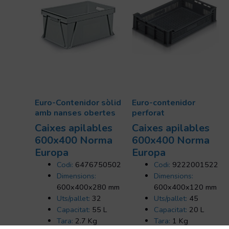
Euro-Contenidor sòlid
Euro-contenidor
amb nanses obertes
perforat
Caixes apilables
Caixes apilables
600x400 Norma
600x400 Norma
Europa
Europa
Codi:
6476750502
Codi:
9222001522
Dimensions:
Dimensions:
600x400x280 mm
600x400x120 mm
Uts/pallet:
32
Uts/pallet:
45
Capacitat:
55 L
Capacitat:
20 L
Tara:
2.7 Kg
Tara:
1 Kg