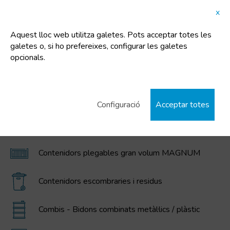
x
Aquest lloc web utilitza galetes. Pots acceptar totes les
galetes o, si ho prefereixes, configurar les galetes
opcionals.
CATEGORIES DESTACADES
Cubells de plàstic
Configuració
Acceptar totes
Contenidors IBC / GRG, bidons, cubells, i dipòsits
de polietilè
Contenidors plegables gran volum MAGNUM
Contenidors escombraries i residus
Combis - Bidons combinats metàl·lics / plàstic