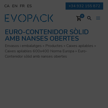
Vés
CA
EN
FR
ES
+34 932 155 872
al
contingut
Cerca
0
Main
EURO-CONTENIDOR SÒLID
Men
AMB NANSES OBERTES
Envasos i embalatges
»
Productes
»
Caixes apilables
»
Caixes apilables 600x400 Norma Europa
»
Euro-
Contenidor sòlid amb nanses obertes