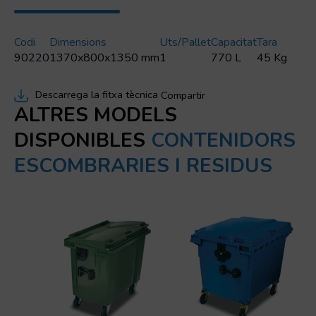
Codi
Dimensions
Uts/pallet
Capacitat
Tara
90220
1370x800x1350 mm
1
770 L
45 Kg
Descarrega la fitxa tècnica
Compartir
ALTRES MODELS
DISPONIBLES
CONTENIDORS
ESCOMBRARIES I RESIDUS