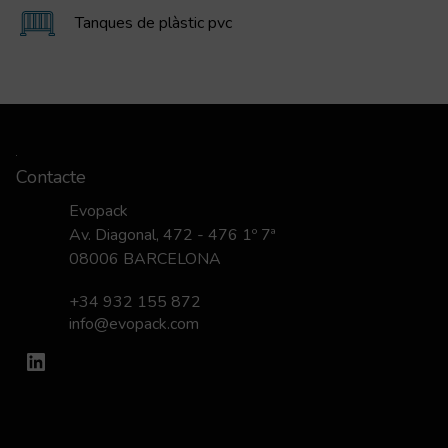
Tanques de plàstic pvc
Contacte
Evopack
Av. Diagonal, 472 - 476 1º 7ª
08006 BARCELONA
+34 932 155 872
info@evopack.com
LinkedIn