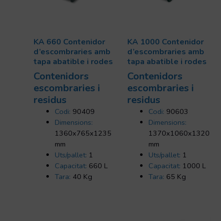
KA 660 Contenidor
KA 1000 Contenidor
d’escombraries amb
d’escombraries amb
tapa abatible i rodes
tapa abatible i rodes
Contenidors
Contenidors
escombraries i
escombraries i
residus
residus
Codi:
90409
Codi:
90603
Dimensions:
Dimensions:
1360x765x1235
1370x1060x1320
mm
mm
Uts/pallet:
1
Uts/pallet:
1
Capacitat:
660 L
Capacitat:
1000 L
Tara:
40 Kg
Tara:
65 Kg