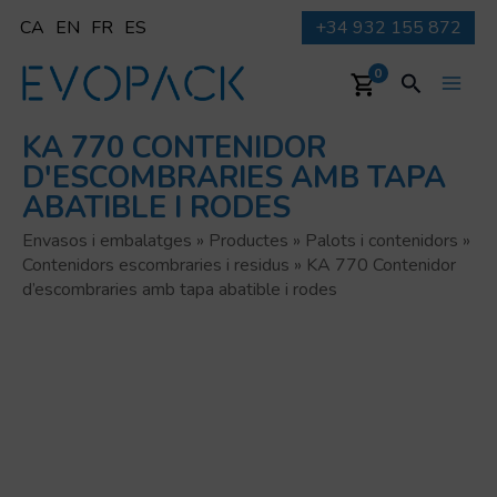
Vés
CA
EN
FR
ES
+34 932 155 872
al
contingut
Cerca
0
Main
KA 770 CONTENIDOR
Men
D'ESCOMBRARIES AMB TAPA
ABATIBLE I RODES
Envasos i embalatges
»
Productes
»
Palots i contenidors
»
Contenidors escombraries i residus
»
KA 770 Contenidor
d’escombraries amb tapa abatible i rodes