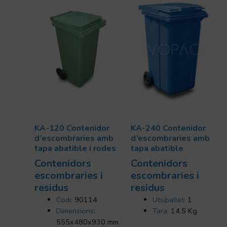
KA-120 Contenidor
KA-240 Contenidor
d’escombraries amb
d’escombraries amb
tapa abatible i rodes
tapa abatible
Contenidors
Contenidors
escombraries i
escombraries i
residus
residus
Codi:
90114
Uts/pallet:
1
Dimensions:
Tara:
14.5 Kg
555x480x930 mm