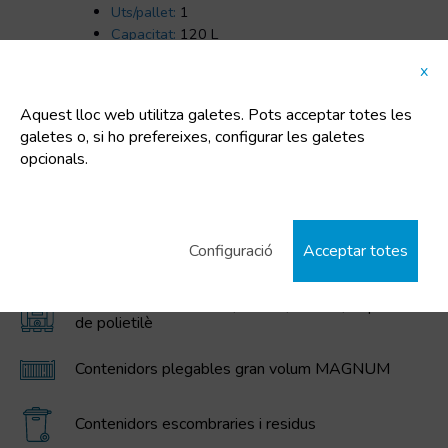
Uts/pallet:
1
Capacitat:
120 L
Tara:
10.5 Kg
x
Aquest lloc web utilitza galetes. Pots acceptar totes les
galetes o, si ho prefereixes, configurar les galetes
opcionals.
CATEGORIES DESTACADES
Configuració
Acceptar totes
Cubells de plàstic
Contenidors IBC / GRG, bidons, cubells, i dipòsits
de polietilè
Contenidors plegables gran volum MAGNUM
Contenidors escombraries i residus