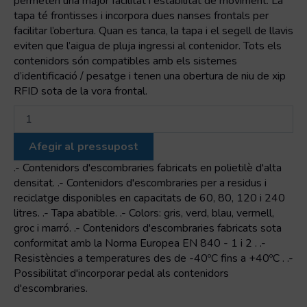
permeten una major facilitat i estabilitat de moviment. La
tapa té frontisses i incorpora dues nanses frontals per
facilitar l’obertura. Quan es tanca, la tapa i el segell de llavis
eviten que l’aigua de pluja ingressi al contenidor. Tots els
contenidors són compatibles amb els sistemes
d’identificació / pesatge i tenen una obertura de niu de xip
RFID sota de la vora frontal.
quantitat
de
KA
Afegir al pressupost
770
Contenidor
.- Contenidors d'escombraries fabricats en polietilè d'alta
d'escombraries
densitat. .- Contenidors d'escombraries per a residus i
amb
reciclatge disponibles en capacitats de 60, 80, 120 i 240
tapa
litres. .- Tapa abatible. .- Colors: gris, verd, blau, vermell,
abatible
groc i marró. .- Contenidors d'escombraries fabricats sota
i
conformitat amb la Norma Europea EN 840 - 1 i 2 . .-
rodes
Resistències a temperatures des de -40ºC fins a +40ºC . .-
Possibilitat d'incorporar pedal als contenidors
d'escombraries.