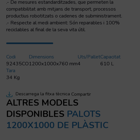
.- De mesures estandarditzades, que permeten la
compatibilitat amb mitjans de transport, processos
productius robotitzats o cadenes de subministrament.
.- Respecte al medi ambient: Són reparables i 100%
reciclables al final de la seva vita útil.
Codi
Dimensions
Uts/pallet
Capacitat
92435CO
1200x1000x760 mm
4
610 L
Tara
34 Kg
Descarrega la fitxa tècnica
Compartir
ALTRES MODELS
DISPONIBLES
PALOTS
1200X1000 DE PLÀSTIC