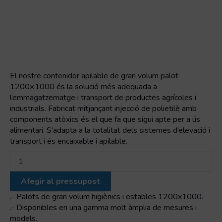
El nostre contenidor apilable de gran volum palot
1200×1000 és la solució més adequada a
l’emmagatzematge i transport de productes agrícoles i
industrials. Fabricat mitjançant injecció de polietilè amb
components atòxics és el que fa que sigui apte per a ús
alimentari. S’adapta a la totalitat dels sistemes d’elevació i
transport i és encaixable i apilable.
quantitat
de
PALOT
Afegir al pressupost
TANCAT
1200x1000x760
.- Palots de gran volum higiènics i estables 1200x1000.
9
.- Disponibles en una gamma molt àmplia de mesures i
PEUS
models.