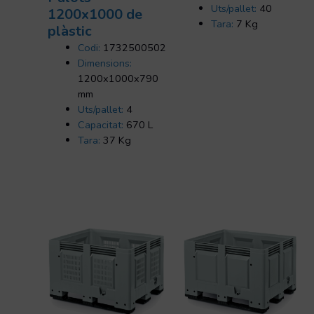
Uts/pallet:
40
1200x1000 de
Tara:
7 Kg
plàstic
Codi:
1732500502
Dimensions:
1200x1000x790
mm
Uts/pallet:
4
Capacitat:
670 L
Tara:
37 Kg