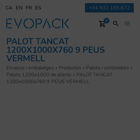
Vés
CA
EN
FR
ES
+34 932 155 872
al
contingut
Cerca
0
Main
PALOT TANCAT
Men
1200X1000X760 9 PEUS
VERMELL
Envasos i embalatges
»
Productes
»
Palots i contenidors
»
Palots 1200x1000 de plàstic
»
PALOT TANCAT
1200x1000x760 9 PEUS VERMELL