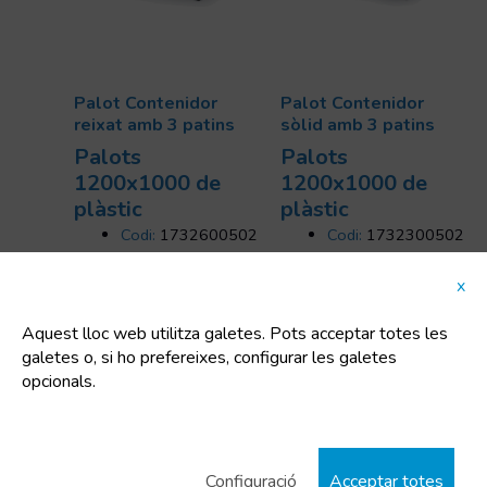
Palot Contenidor
Palot Contenidor
reixat amb 3 patins
sòlid amb 3 patins
Palots
Palots
1200x1000 de
1200x1000 de
plàstic
plàstic
Codi:
1732600502
Codi:
1732300502
Dimensions:
Dimensions:
1200x1000x790
1200x1000x790
x
mm
mm
Uts/pallet:
4
Uts/pallet:
4
Aquest lloc web utilitza galetes. Pots acceptar totes les
Capacitat:
670 L
Capacitat:
670 L
galetes o, si ho prefereixes, configurar les galetes
Tara:
40 Kg
Tara:
41 Kg
opcionals.
Configuració
Acceptar totes