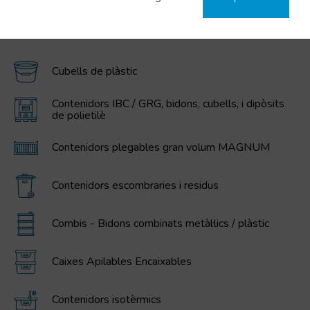
CATEGORIES DESTACADES
Cubells de plàstic
Contenidors IBC / GRG, bidons, cubells, i dipòsits
de polietilè
Contenidors plegables gran volum MAGNUM
Contenidors escombraries i residus
Combis - Bidons combinats metàl·lics / plàstic
Caixes Apilables Encaixables
Contenidors isotèrmics