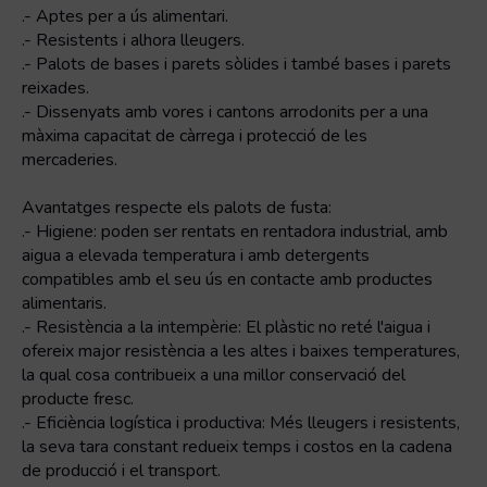
VERMELL
.- Aptes per a ús alimentari.
.- Resistents i alhora lleugers.
.- Palots de bases i parets sòlides i també bases i parets
reixades.
.- Dissenyats amb vores i cantons arrodonits per a una
màxima capacitat de càrrega i protecció de les
mercaderies.
Avantatges respecte els palots de fusta:
.- Higiene: poden ser rentats en rentadora industrial, amb
aigua a elevada temperatura i amb detergents
compatibles amb el seu ús en contacte amb productes
alimentaris.
.- Resistència a la intempèrie: El plàstic no reté l'aigua i
ofereix major resistència a les altes i baixes temperatures,
la qual cosa contribueix a una millor conservació del
producte fresc.
.- Eficiència logística i productiva: Més lleugers i resistents,
la seva tara constant redueix temps i costos en la cadena
de producció i el transport.