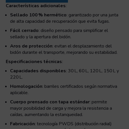
ballesta
Características adicionales
:
496x800
Sellado 100 % hermético
: garantizado por una junta
cantidad
de alta capacidad de recuperación que evita fugas.
Fácil cerrado
: diseño pensado para simplificar el
sellado y la apertura del bidón.
Aros de protección
: evitan el desplazamiento del
bidón durante el transporte, mejorando su estabilidad.
Especificaciones técnicas
:
Capacidades disponibles
: 30 L, 60 L, 120 L, 150 L y
220 L.
Homologación
: barriles certificados según normativa
aplicable.
Cuerpo prensado con tapa estándar
: permite
mayor posibilidad de carga y mejora la resistencia a
caídas, aumentando la estanqueidad.
Fabricación
: tecnología PWDS (distribución radial)