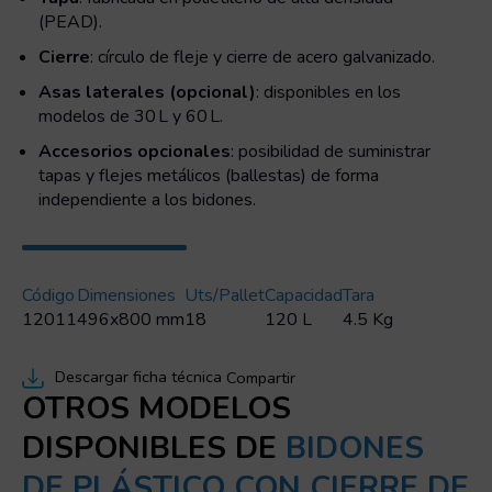
(PEAD).
Cierre
: círculo de fleje y cierre de acero galvanizado.
Asas laterales (opcional)
: disponibles en los
modelos de 30 L y 60 L.
Accesorios opcionales
: posibilidad de suministrar
tapas y flejes metálicos (ballestas) de forma
independiente a los bidones.
Código
Dimensiones
Uts/pallet
Capacidad
Tara
12011
496x800 mm
18
120 L
4.5 Kg
Descargar ficha técnica
Compartir
OTROS MODELOS
DISPONIBLES DE
BIDONES
DE PLÁSTICO CON CIERRE DE