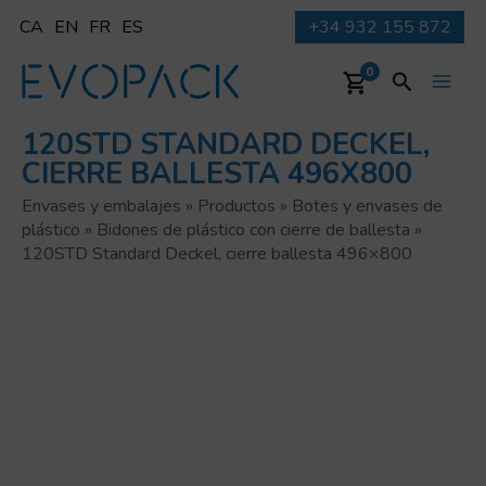
Ir
CA
EN
FR
ES
+34 932 155 872
al
contenido
Buscar
0
Main
120STD STANDARD DECKEL,
Men
CIERRE BALLESTA 496X800
Envases y embalajes
»
Productos
»
Botes y envases de
plástico
»
Bidones de plástico con cierre de ballesta
»
120STD Standard Deckel, cierre ballesta 496×800