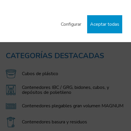
Uts/pallet:
100
Capacidad:
6 L
Capacidad:
12 L
Tara:
1.3 Kg
Tara:
1.85 Kg
Configurar
Aceptar todas
CATEGORÍAS DESTACADAS
Cubos de plástico
Contenedores IBC / GRG, bidones, cubos, y
depósitos de polietileno
Contenedores plegables gran volumen MAGNUM
Contenedores basura y residuos