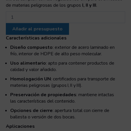
de materias peligrosas de los grupos
I, II y III
.
Bidón
combi
apilable
Añadir al presupuesto
boca
ancha
Características adicionales
12
Diseño compuesto
: exterior de acero laminado en
litros
frío, interior de HDPE de alto peso molecular.
cantidad
Uso alimentario
: apto para contener productos de
calidad y valor añadido.
Homologación UN
: certificados para transporte de
materias peligrosas (grupos I, II y III).
Preservación de propiedades
: mantiene intactas
las características del contenido.
Opciones de cierre
: apertura total con cierre de
ballesta o versión de dos bocas.
Aplicaciones