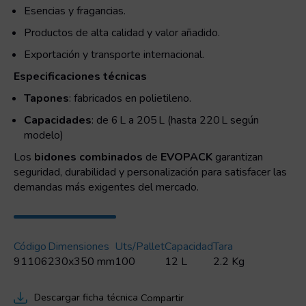
Esencias y fragancias.
Productos de alta calidad y valor añadido.
Exportación y transporte internacional.
Especificaciones técnicas
Tapones
: fabricados en polietileno.
Capacidades
: de 6 L a 205 L (hasta 220 L según
modelo)
Los
bidones combinados
de
EVOPACK
garantizan
seguridad, durabilidad y personalización para satisfacer las
demandas más exigentes del mercado.
Código
Dimensiones
Uts/pallet
Capacidad
Tara
91106
230x350 mm
100
12 L
2.2 Kg
Descargar ficha técnica
Compartir