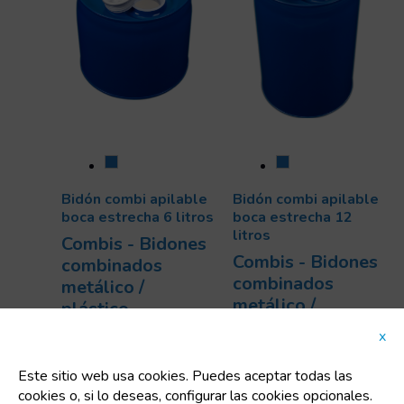
Bidón combi apilable
Bidón combi apilable
boca estrecha 6 litros
boca estrecha 12
litros
Combis - Bidones
Combis - Bidones
combinados
combinados
metálico /
metálico /
plástico
plástico
Código:
91104
x
Código:
90641
Dimensiones:
Dimensiones:
230x200 mm
Este sitio web usa cookies. Puedes aceptar todas las
230x348 mm
Uts/pallet:
100
cookies o, si lo deseas, configurar las cookies opcionales.