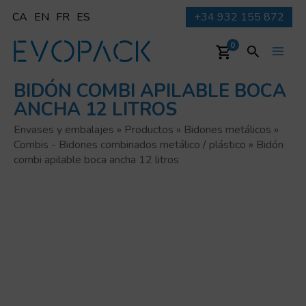
Ir
CA
EN
FR
ES
+34 932 155 872
al
contenido
Buscar
0
Main
BIDÓN COMBI APILABLE BOCA
Men
ANCHA 12 LITROS
Envases y embalajes
»
Productos
»
Bidones metálicos
»
Combis - Bidones combinados metálico / plástico
»
Bidón
combi apilable boca ancha 12 litros