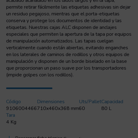
acabado acanalado en los lados largos y en la tapa,
permite retirar fácilmente las etiquetas adhesivas sin dejar
un residuo pegajoso, mientras que el porta-etiquetas
conserva y protege los documentos de identidad y las
etiquetas. Nuestras cajas ALC disponen de anclajes
especiales que permiten la apertura de la tapa por equipos
de manipulación automatizados. Las tapas cuelgan
verticalmente cuando están abiertas, evitando enganches
en los laterales de caminos de rodillos y otros equipos de
manipulación y disponen de un borde biselado en la base
que proporcionan un paso suave por los transportadores
(impide golpes con los rodillos).
Código
Dimensiones
Uts/pallet
Capacidad
9106004466
710x460x368 mm
60
80 L
Tara
4 Kg