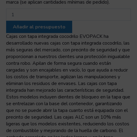
marca (se aplican cantidades mínimas de pedido).
Caja
apilable
/
Añadir al presupuesto
encajable
con
Cajas con tapa integrada cocodrilo EVOPACK ha
tapa
desarrollado nuevas cajas con tapa integrada cocodrilo, las
integrada
más seguras del mercado, con precinto de seguridad y que
710x460x368
proporcionan a nuestros clientes una protección inigualable
cantidad
contra robo. Apilan de forma segura cuando están
cargadas y son encajables en vacío, lo que ayuda a reducir
los costos de transporte, agilizan las manipulaciones y
eliminan los residuos de envases. Las cajas con tapa
integrada han mejorado las características de seguridad.
Estos modelos incluyen dientes de bloqueo en la tapa que
se entrelazan con la base del contenedor, garantizando
que no se puede abrir la tapa cuanto está equipada con el
precinto de seguridad. Las cajas ALC son un 10% más
ligeras que los modelos existentes, reduciendo los costos
de combustible y mejorando de la huella de carbono. El