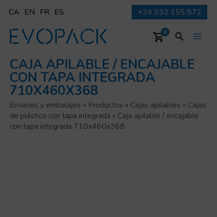
Ir
CA
EN
FR
ES
+34 932 155 872
al
contenido
Buscar
0
Main
CAJA APILABLE / ENCAJABLE
Men
CON TAPA INTEGRADA
710X460X368
Envases y embalajes
»
Productos
»
Cajas apilables
»
Cajas
de plástico con tapa integrada
»
Caja apilable / encajable
con tapa integrada 710x460x368