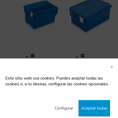
Caja apilable /
Caja apilable /
x
encajable con tapa
encajable con tapa
integrada
integrada
Este sitio web usa cookies. Puedes aceptar todas las
600x400x365
600x400x264
cookies o, si lo deseas, configurar las cookies opcionales.
Cajas de plástico
Cajas de plástico
con tapa
con tapa
integrada
integrada
Configurar
Aceptar todas
Código:
Código:
9112004646
9109004646