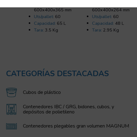
Dimensiones:
Dimensiones:
600x400x365 mm
600x400x264 mm
Uts/pallet:
60
Uts/pallet:
60
Capacidad:
65 L
Capacidad:
48 L
Tara:
3.5 Kg
Tara:
2.95 Kg
CATEGORÍAS DESTACADAS
Cubos de plástico
Contenedores IBC / GRG, bidones, cubos, y
depósitos de polietileno
Contenedores plegables gran volumen MAGNUM