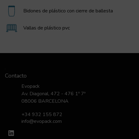
Bidones de plástico con cierre de ballesta
Vallas de plástico pvc
Contacto
Evopack
Av. Diagonal, 472 - 476 1º 7ª
08006 BARCELONA
+34 932 155 872
info@evopack.com
LinkedIn