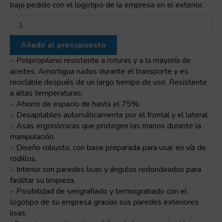
bajo pedido con el logotipo de la empresa en el exterior.
CAJA
APILABLE/ENCAJABLE
600x400x200
Añadir al presupuesto
mm
600x400x200
.- Polipropileno resistente a roturas y a la mayoría de
cantidad
aceites. Amortigua ruidos durante el transporte y es
reciclable después de un largo tiempo de uso. Resistente
a altas temperaturas.
.- Ahorro de espacio de hasta el 75%.
.- Desapilables automáticamente por el frontal y el lateral.
.- Asas ergonómicas que protegen las manos durante la
manipulación.
.- Diseño robusto, con base preparada para usar en vía de
rodillos.
.- Interior con paredes lisas y ángulos redondeados para
facilitar su limpieza.
.- Posibilidad de serigrafiado y termograbado con el
logotipo de su empresa gracias sus paredes exteriores
lisas.