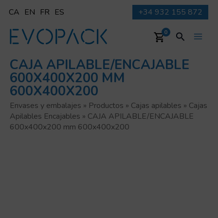
Ir
CA
EN
FR
ES
+34 932 155 872
al
contenido
Buscar
0
Main
CAJA APILABLE/ENCAJABLE
Men
600X400X200 MM
600X400X200
Envases y embalajes
»
Productos
»
Cajas apilables
»
Cajas
Apilables Encajables
»
CAJA APILABLE/ENCAJABLE
600x400x200 mm 600x400x200