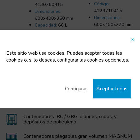
Código:
4130760415
4129710415
Dimensiones:
Dimensiones:
600x400x350 mm
600x400x270 mm
Capacidad:
66 L
Capacidad:
50 L
Tara:
2.5 Kg
Tara:
2 Kg
x
Este sitio web usa cookies. Puedes aceptar todas las
cookies o, si lo deseas, configurar las cookies opcionales.
CATEGORÍAS DESTACADAS
Configurar
Aceptar todas
Cubos de plástico
Contenedores IBC / GRG, bidones, cubos, y
depósitos de polietileno
Contenedores plegables gran volumen MAGNUM