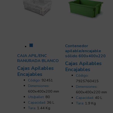
Contenedor
apilable/encajable
CAJA APIL/ENC
sólido 600x400x220
RANURADA BLANCO
Cajas Apilables
Cajas Apilables
Encajables
Encajables
Código:
Código:
92451
7925760415
Dimensiones:
Dimensiones:
600x400x200 mm
600x400x220 mm
Uts/pallet:
80
Capacidad:
40 L
Capacidad:
36 L
Tara:
1.9 Kg
Tara:
1.44 Kg