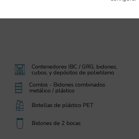
Contenedores IBC / GRG, bidones,
cubos, y depósitos de polietileno
Combis - Bidones combinados
metálico / plástico
Botellas de plástico PET
Bidones de 2 bocas