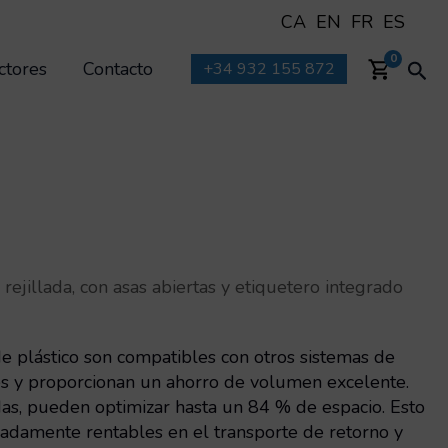
CA
EN
FR
ES
Bus
0
ctores
Contacto
+34 932 155 872
rejillada, con asas abiertas y etiquetero integrado
de plástico son compatibles con otros sistemas de
s y proporcionan un ahorro de volumen excelente.
s, pueden optimizar hasta un 84 % de espacio. Esto
madamente rentables en el transporte de retorno y