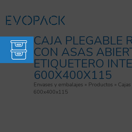
Ir
al
contenido
CAJA PLEGABLE R
CON ASAS ABIER
ETIQUETERO IN
600X400X115
Envases y embalajes
»
Productos
»
Cajas
600x400x115