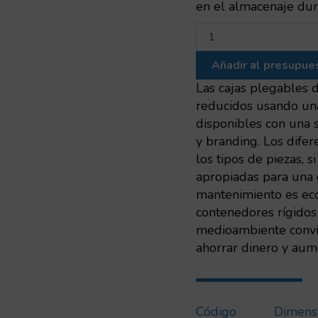
en el almacenaje dura
Caja
plegable
rejillada,
Añadir al presupue
con
asas
Las cajas plegables d
abiertas
reducidos usando un
y
disponibles con una 
etiquetero
y branding. Los difer
integrado
600x400x115
los tipos de piezas, 
cantidad
apropiadas para una 
mantenimiento es eco
contenedores rígidos
medioambiente convier
ahorrar dinero y aume
Código
Dimens