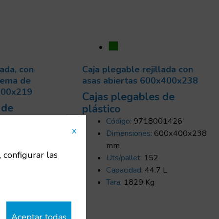
lada, con
Caja plegable rejillada con
stema de
asas abiertas 600x400x238
x400x219
Cajas plegables de
 de
plástico
Código:
9718001426
x
PG
Dimensiones:
600x400x238
00x400x219
mm
, configurar las
Uts/pallet:
152
Capacidad:
44.7 L
Tara:
1829 Kg
Aceptar todas