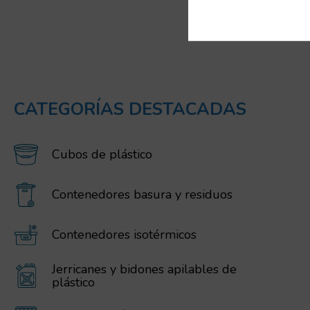
CATEGORÍAS DESTACADAS
Cubos de plástico
Contenedores basura y residuos
Contenedores isotérmicos
Jerricanes y bidones apilables de
plástico