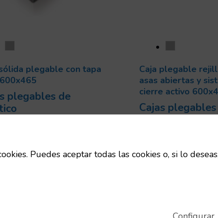
sólida plegable con tapa
Caja plegable rejil
600x465
asas abiertas y si
cierre activo 600
s plegables de
Cajas plegables
tico
plástico
Código:
9672004549
Código:
91356
Dimensiones:
800x600x465
Dimensiones:
6
mm
cookies. Puedes aceptar todas las cookies o, si lo deseas
mm
Uts/pallet:
36
Uts/pallet:
375
Capacidad:
179 L
Capacidad:
46 L
Tara:
7 Kg
Tara:
1.87 Kg
Configurar