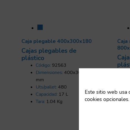
Caja plegable 400x300x180
Caja 
800x
Cajas plegables de
Caja
plástico
plás
Código:
92563
Dimensiones:
400x300x180
mm
Uts/pallet:
480
Este sitio web usa 
Capacidad:
17 L
cookies opcionales.
Tara:
1.04 Kg