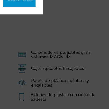
Contenedores plegables gran
volumen MAGNUM
Cajas Apilables Encajables
Palets de plástico apilables y
encajables
Bidones de plástico con cierre de
ballesta