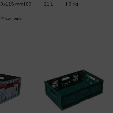
00x115 mm
100
21 L
1.6 Kg
ica
Compartir