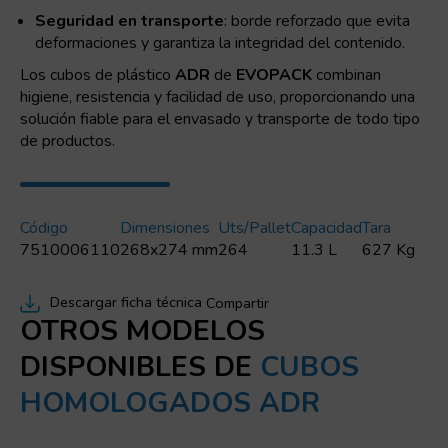
Seguridad en transporte
: borde reforzado que evita
deformaciones y garantiza la integridad del contenido.
Los cubos de plástico
ADR
de
EVOPACK
combinan
higiene, resistencia y facilidad de uso, proporcionando una
solución fiable para el envasado y transporte de todo tipo
de productos.
Código
Dimensiones
Uts/pallet
Capacidad
Tara
7510006110
268x274 mm
264
11.3 L
627 Kg
Descargar ficha técnica
Compartir
OTROS MODELOS
DISPONIBLES DE
CUBOS
HOMOLOGADOS ADR