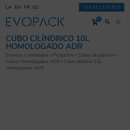
Ir
CA
EN
FR
ES
+34 932 155 872
al
contenido
Buscar
0
Main
CUBO CILÍNDRICO 10L
Men
HOMOLOGADO ADR
Envases y embalajes
»
Productos
»
Cubos de plástico
»
Cubos Homologados ADR
»
Cubo cilíndrico 10L
Homologado ADR