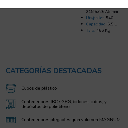
Dimensiones:
218,5x267,5 mm
Uts/pallet:
540
Capacidad:
6.5 L
Tara:
466 Kg
CATEGORÍAS DESTACADAS
Cubos de plástico
Contenedores IBC / GRG, bidones, cubos, y
depósitos de polietileno
Contenedores plegables gran volumen MAGNUM