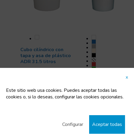
Cubo cilíndrico con
tapa y asa de plástico
ADR 31.5 litros
Cubos
Homologados
x
ADR
Cubo cilíndrico 6L
Este sitio web usa cookies. Puedes aceptar todas las
Código:
90471
Homologado ADR
cookies o, si lo deseas, configurar las cookies opcionales.
Dimensiones:
Cubos
375.84x400.00
Homologados
mm
Uts/pallet:
120
ADR
Configurar
Aceptar todas
Capacidad:
31.5 L
Código:
7506206110