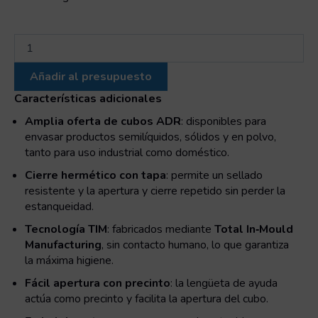
Cubo
cilíndrico
10L
Añadir al presupuesto
Homologado
ADR
Características adicionales
cantidad
Amplia oferta de cubos ADR
: disponibles para
envasar productos semilíquidos, sólidos y en polvo,
tanto para uso industrial como doméstico.
Cierre hermético con tapa
: permite un sellado
resistente y la apertura y cierre repetido sin perder la
estanqueidad.
Tecnología TIM
: fabricados mediante
Total In‑Mould
Manufacturing
, sin contacto humano, lo que garantiza
la máxima higiene.
Fácil apertura con precinto
: la lengüeta de ayuda
actúa como precinto y facilita la apertura del cubo.