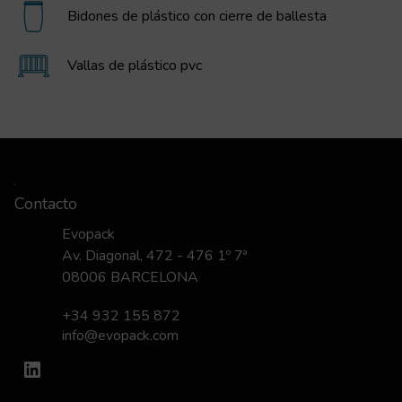
Bidones de plástico con cierre de ballesta
Vallas de plástico pvc
Contacto
Evopack
Av. Diagonal, 472 - 476 1º 7ª
08006 BARCELONA
+34 932 155 872
info@evopack.com
LinkedIn