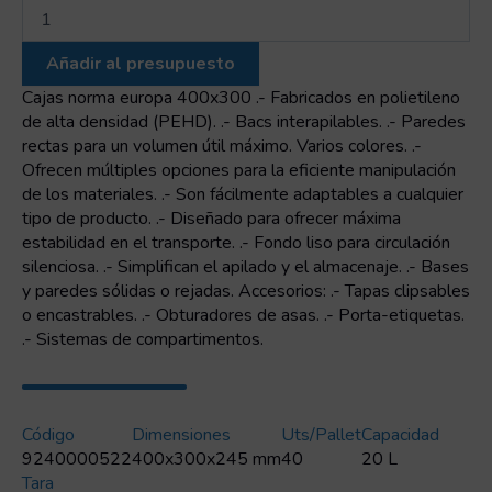
Euro-
Contenedor
sólido
Añadir al presupuesto
con
tapa
Cajas norma europa 400x300 .- Fabricados en polietileno
400x300x245
de alta densidad (PEHD). .- Bacs interapilables. .- Paredes
cantidad
rectas para un volumen útil máximo. Varios colores. .-
Ofrecen múltiples opciones para la eficiente manipulación
de los materiales. .- Son fácilmente adaptables a cualquier
tipo de producto. .- Diseñado para ofrecer máxima
estabilidad en el transporte. .- Fondo liso para circulación
silenciosa. .- Simplifican el apilado y el almacenaje. .- Bases
y paredes sólidas o rejadas. Accesorios: .- Tapas clipsables
o encastrables. .- Obturadores de asas. .- Porta-etiquetas.
.- Sistemas de compartimentos.
Código
Dimensiones
Uts/pallet
Capacidad
9240000522
400x300x245 mm
40
20 L
Tara