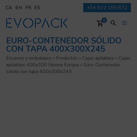
Ir
CA
EN
FR
ES
+34 932 155 872
al
contenido
Buscar
0
Main
EURO-CONTENEDOR SÓLIDO
Men
CON TAPA 400X300X245
Envases y embalajes
»
Productos
»
Cajas apilables
»
Cajas
apilables 400x300 Norma Europa
»
Euro-Contenedor
sólido con tapa 400x300x245