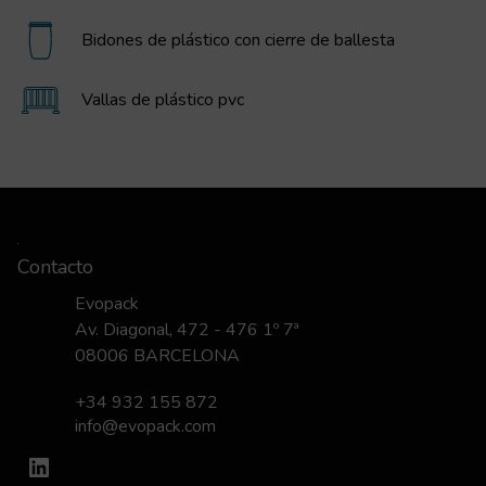
Bidones de plástico con cierre de ballesta
Vallas de plástico pvc
Contacto
Evopack
Av. Diagonal, 472 - 476 1º 7ª
08006 BARCELONA
+34 932 155 872
info@evopack.com
LinkedIn