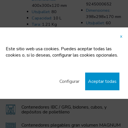
9245000652
400x300x120 mm
Dimensiones:
Uts/pallet:
80
398x298x170 mm
Capacidad:
10 L
Uts/pallet:
60
Tara:
1.21 Kg
Capacidad:
16 L
Tara:
0.98 Kg
x
Este sitio web usa cookies. Puedes aceptar todas las
cookies o, si lo deseas, configurar las cookies opcionales.
CATEGORÍAS DESTACADAS
Configurar
Aceptar todas
Cubos de plástico
Contenedores IBC / GRG, bidones, cubos, y
depósitos de polietileno
Contenedores plegables gran volumen MAGNUM