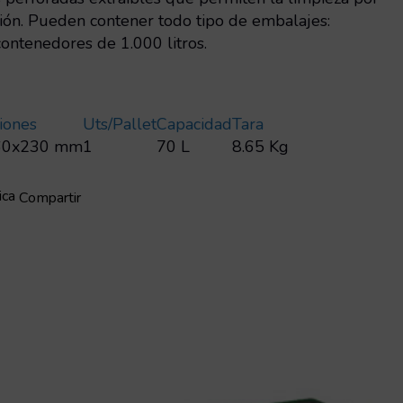
sión. Pueden contener todo tipo de embalajes:
ontenedores de 1.000 litros.
iones
Uts/pallet
Capacidad
Tara
60x230 mm
1
70 L
8.65 Kg
ica
Compartir