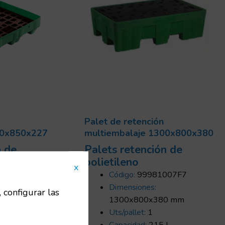
Palet de retención
50x850x227
multiembalaje 1300x800x380
n de
Palets retención de
polietileno
x
04743
Código:
99981007F7
Dimensiones:
, configurar las
7 mm
1300x800x380 mm
Uts/pallet:
1