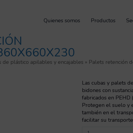
Quienes somos
Productos
Se
CIÓN
860X660X230
s de plástico apilables y encajables
»
Palets retención d
Las cubas y palets d
bidones con sustancia
fabricados en PEHD (p
Protegen el suelo y 
también en el transpo
facilitar su transport
Palet