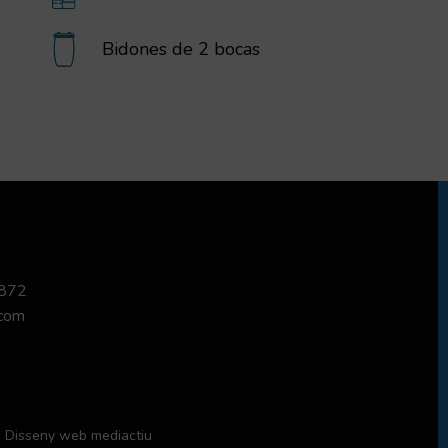
Bidones de 2 bocas
 872
.com
Disseny web
mediactiu