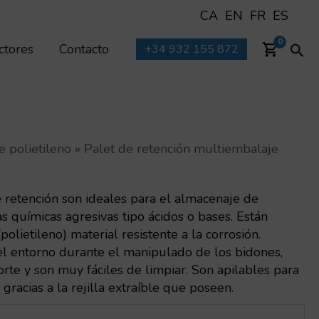
CA
EN
FR
ES
Bus
0
ctores
Contacto
+34 932 155 872
e polietileno
»
Palet de retención multiembalaje
e retención son ideales para el almacenaje de
s químicas agresivas tipo ácidos o bases. Están
olietileno) material resistente a la corrosión.
el entorno durante el manipulado de los bidones,
rte y son muy fáciles de limpiar. Son apilables para
e gracias a la rejilla extraíble que poseen.