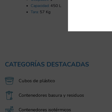
Capacidad:
450 L
Tara:
57 Kg
CATEGORÍAS DESTACADAS
Cubos de plástico
Contenedores basura y residuos
Contenedores isotérmicos