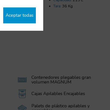
L
Capacidad:
215 L
Tara:
36 Kg
Aceptar todas
Contenedores plegables gran
volumen MAGNUM
Cajas Apilables Encajables
Palets de plástico apilables y