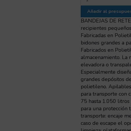
de
retención
Añadir al presupue
multiembalaje
860x660x230
BANDEJAS DE RETENC
cantidad
recipientes pequeños,
Fabricadas en Polie
bidones grandes a par
Fabricados en Polietil
almacenamiento. La m
elevadora o transp
Especialmente diseñ
grandes depósitos de
polietileno. Apilable
para transporte con c
75 hasta 1.050 litro
para una protección t
transporte: encaje m
caso de escape el ope
limpieza: plataforma