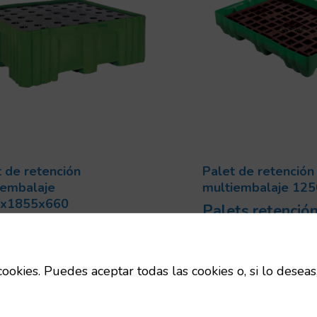
 de retención
Palet de retención
iembalaje
multiembalaje 12
x1855x660
Palets retenció
ts retención de
polietileno
etileno
Código:
93040
Código:
8962004461
Dimensiones:
cookies. Puedes aceptar todas las cookies o, si lo deseas
Dimensiones:
1250x850x22
1855x1855x660 mm
Uts/pallet:
1
Uts/pallet:
1