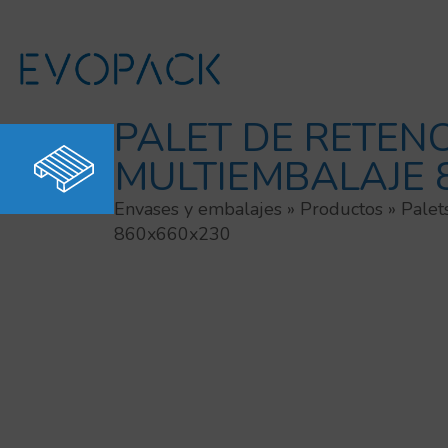
Ir
al
contenido
PALET DE RETEN
MULTIEMBALAJE 
Envases y embalajes
»
Productos
»
Palet
860x660x230