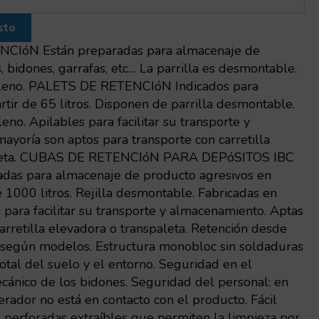
sto
IóN Están preparadas para almacenaje de
 bidones, garrafas, etc… La parrilla es desmontable.
tileno. PALETS DE RETENCIóN Indicados para
tir de 65 litros. Disponen de parrilla desmontable.
eno. Apilables para facilitar su transporte y
ayoría son aptos para transporte con carretilla
aleta. CUBAS DE RETENCIóN PARA DEPóSITOS IBC
adas para almacenaje de producto agresivos en
 1000 litros. Rejilla desmontable. Fabricadas en
s para facilitar su transporte y almacenamiento. Aptas
arretilla elevadora o transpaleta. Retención desde
s según modelos. Estructura monobloc sin soldaduras
otal del suelo y el entorno. Seguridad en el
ecánico de los bidones. Seguridad del personal: en
rador no está en contacto con el producto. Fácil
s perforadas extraíbles que permiten la limpieza por