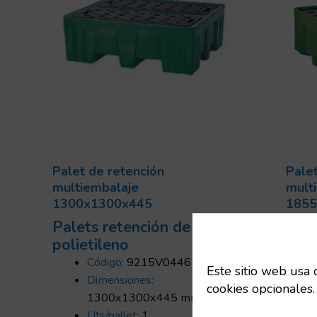
Palet de retención
Palet
multiembalaje
mult
1300x1300x445
1855
Palets retención de
Pale
polietileno
poli
Código:
9215V04461
Este sitio web usa 
Dimensiones:
cookies opcionales.
1300x1300x445 mm
Uts/pallet:
1