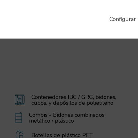
Capacidad:
150 
Capacidad:
1050 L
Tara:
15.4 Kg
Tara:
160 Kg
Configurar
Contenedores IBC / GRG, bidones,
cubos, y depósitos de polietileno
Combis - Bidones combinados
metálico / plástico
Botellas de plástico PET