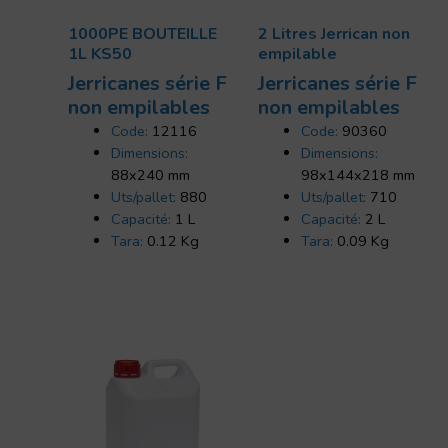
1000PE BOUTEILLE
2 Litres Jerrican non
1L KS50
empilable
Jerricanes série F
Jerricanes série F
non empilables
non empilables
Code:
12116
Code:
90360
Dimensions:
Dimensions:
88x240 mm
98x144x218 mm
Uts/pallet:
880
Uts/pallet:
710
Capacité:
1 L
Capacité:
2 L
Tara:
0.12 Kg
Tara:
0.09 Kg