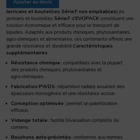
Ajouter au devis
C
bouteille
Jerricans et bouteilles Série F non empilables
Les
spécial
jerricans et bouteilles
Série F
d’
EVOPACK
constituent une
solution économique et efficace pour le transport de
liquides. Adaptés aux produits chimiques, phytosanitaires,
agro‑chimiques et alimentaires, ces contenants offrent une
grande résistance et durabilité.
Caractéristiques
supplémentaires
Résistance chimique
: compatibles avec la plupart
des produits chimiques, phytosanitaires et
agro‑chimiques.
Fabrication PWDS
: répartition radiale assurant des
épaisseurs homogènes et une résistance accrue.
Conception optimisée
: permet un palettisation
efficace.
Vidange totale
: facilite l’évacuation complète du
contenu.
Bouchons auto‑précintés
: conformes aux normes