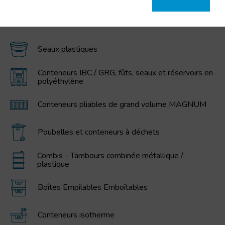
CATÉGORIES PRINCIPALES
Seaux plastiques
Conteneurs IBC / GRG, fûts, seaux et réservoirs en
polyéthylène
Conteneurs pliables de grand volume MAGNUM
Poubelles et conteneurs à déchets
Combis - Tambours combinée métallique /
plastique
Boîtes Empilables Emboîtables
Conteneurs isotherme