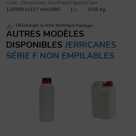
Code
Dimensions
Uts/pallet
Capacité
Tara
12098
91x227 mm
1080
1 L
0.09 Kg
Télécharger la fiche technique
Partager
AUTRES MODÈLES
DISPONIBLES
JERRICANES
SÉRIE F NON EMPILABLES