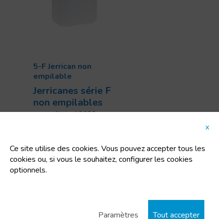
5-F Jerrican non
empilable
Jerricanes série F
non empilables
Code:
12032
Dimensions:
x
133x188x289 mm
Uts/pallet:
360
Ce site utilise des cookies. Vous pouvez accepter tous les
Capacité:
5 L
cookies ou, si vous le souhaitez, configurer les cookies
Tara:
0.17 Kg
optionnels.
Paramètres
Tout accepter