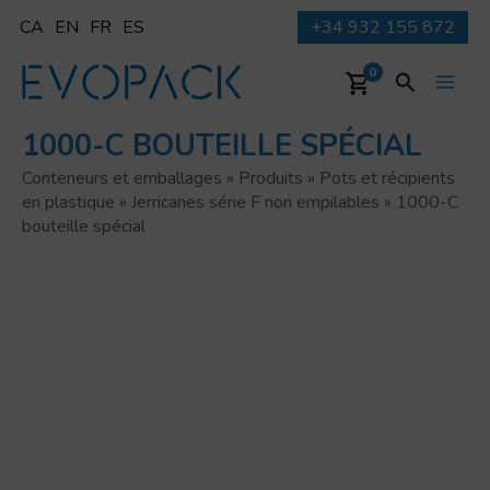
Aller
CA
EN
FR
ES
+34 932 155 872
au
contenu
Recherche
0
Main
1000-C BOUTEILLE SPÉCIAL
Men
Conteneurs et emballages
»
Produits
»
Pots et récipients
en plastique
»
Jerricanes série F non empilables
»
1000-C
bouteille spécial