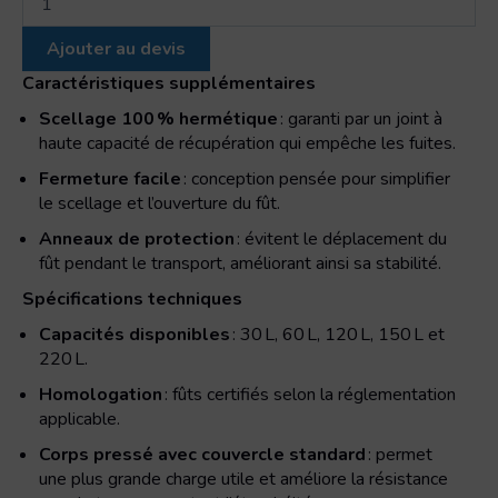
de
220STD
Ajouter au devis
Deckel
Type,
Caractéristiques supplémentaires
Ouverture
Scellage 100 % hermétique
: garanti par un joint à
totale
haute capacité de récupération qui empêche les fuites.
Fermeture facile
: conception pensée pour simplifier
le scellage et l’ouverture du fût.
Anneaux de protection
: évitent le déplacement du
fût pendant le transport, améliorant ainsi sa stabilité.
Spécifications techniques
Capacités disponibles
: 30 L, 60 L, 120 L, 150 L et
220 L.
Homologation
: fûts certifiés selon la réglementation
applicable.
Corps pressé avec couvercle standard
: permet
une plus grande charge utile et améliore la résistance