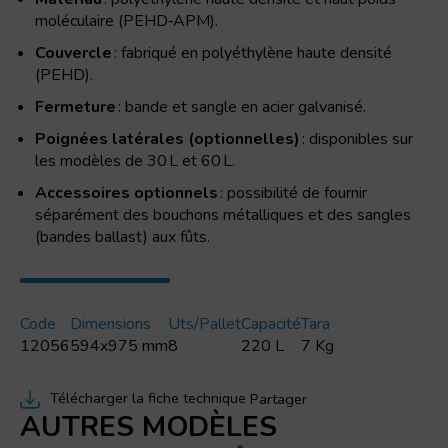
moléculaire (PEHD‑APM).
Couvercle
: fabriqué en polyéthylène haute densité
(PEHD).
Fermeture
: bande et sangle en acier galvanisé.
Poignées latérales (optionnelles)
: disponibles sur
les modèles de 30 L et 60 L.
Accessoires optionnels
: possibilité de fournir
séparément des bouchons métalliques et des sangles
(bandes ballast) aux fûts.
Code
Dimensions
Uts/pallet
Capacité
Tara
12056
594x975 mm
8
220 L
7 Kg
Télécharger la fiche technique
Partager
AUTRES MODÈLES