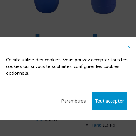
x
150STD Deckel Type,
Flacon arbalète
Ouverture totale
poignées fendues
Ce site utilise des cookies. Vous pouvez accepter tous les
30L
Fûts plastique
cookies ou, si vous le souhaitez, configurer les cookies
Fûts plastique
ouverture totale
optionnels.
ouverture totale
cercle à levier
cercle à levier
Code:
12022
Code:
91341
Dimensions:
Dimensions:
496x965 mm
Paramètres
Tout accepter
298x298x502 mm
Uts/pallet:
18
Uts/pallet:
56
Capacité:
150 L
Capacité:
30 L
Tara:
5.2 Kg
Tara:
1.3 Kg