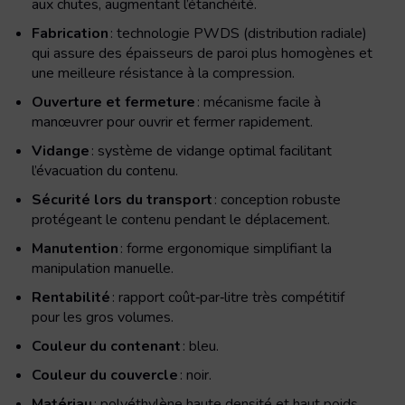
aux chutes, augmentant l’étanchéité.
Fabrication
: technologie PWDS (distribution radiale)
qui assure des épaisseurs de paroi plus homogènes et
une meilleure résistance à la compression.
Ouverture et fermeture
: mécanisme facile à
manœuvrer pour ouvrir et fermer rapidement.
Vidange
: système de vidange optimal facilitant
l’évacuation du contenu.
Sécurité lors du transport
: conception robuste
protégeant le contenu pendant le déplacement.
Manutention
: forme ergonomique simplifiant la
manipulation manuelle.
Rentabilité
: rapport coût‑par‑litre très compétitif
pour les gros volumes.
Couleur du contenant
: bleu.
Couleur du couvercle
: noir.
Matériau
: polyéthylène haute densité et haut poids