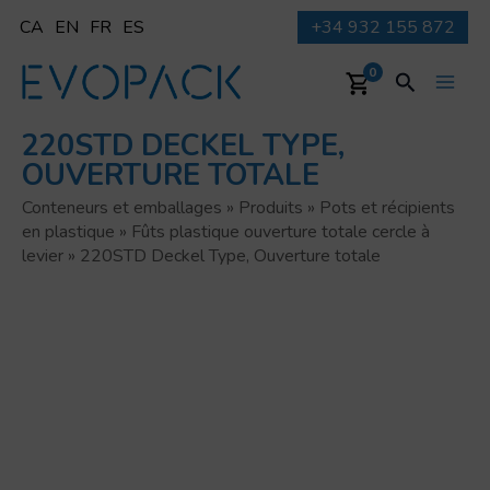
Aller
CA
EN
FR
ES
+34 932 155 872
au
contenu
Recherche
0
Main
220STD DECKEL TYPE,
Men
OUVERTURE TOTALE
Conteneurs et emballages
»
Produits
»
Pots et récipients
en plastique
»
Fûts plastique ouverture totale cercle à
levier
»
220STD Deckel Type, Ouverture totale