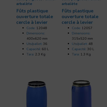
arbalète
arbalète
Fûts plastique
Fûts plastique
ouverture totale
ouverture totale
cercle à levier
cercle à levier
Code:
12048
Code:
12057
Dimensions:
Dimensions:
400x620 mm
315x520 mm
Uts/pallet:
36
Uts/pallet:
48
Capacité:
60 L
Capacité:
30 L
Tara:
2.3 Kg
Tara:
1.3 Kg