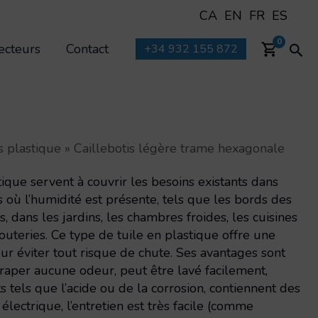
CA
EN
FR
ES
Rec
0
ecteurs
Contact
+34 932 155 872
s plastique
»
Caillebotis légère trame hexagonale
ique servent à couvrir les besoins existants dans
s où l’humidité est présente, tels que les bords des
es, dans les jardins, les chambres froides, les cuisines
uteries. Ce type de tuile en plastique offre une
ur éviter tout risque de chute. Ses avantages sont
raper aucune odeur, peut être lavé facilement,
ts tels que l’acide ou de la corrosion, contiennent des
 électrique, l’entretien est très facile (comme