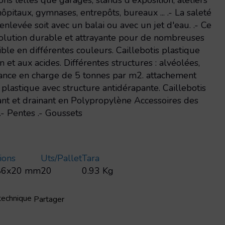
ons telles que garages, stands d'exposition, ateliers
ôpitaux, gymnases, entrepôts, bureaux ... .- La saleté
enlevée soit avec un balai ou avec un jet d'eau. .- Ce
solution durable et attrayante pour de nombreuses
ible en différentes couleurs. Caillebotis plastique
on et aux acides. Différentes structures : alvéolées,
stance en charge de 5 tonnes par m2. attachement
s plastique avec structure antidérapante. Caillebotis
ant et drainant en Polypropylène Accessoires des
 .- Pentes .- Goussets
ions
Uts/pallet
Tara
86x20 mm
20
0.93 Kg
 technique
Partager