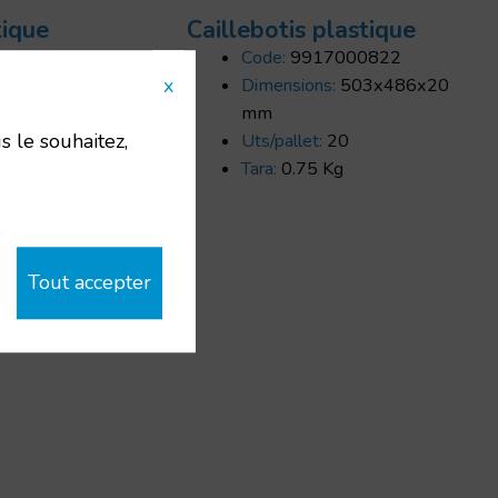
tique
Caillebotis plastique
Code:
9917000822
x
0x500x50
Dimensions:
503x486x20
mm
s le souhaitez,
Uts/pallet:
20
Tara:
0.75 Kg
Tout accepter