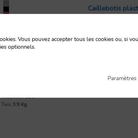
Caillebotis plas
Code:
91675
Dimensions:
50
mm
 cookies. Vous pouvez accepter tous les cookies ou, si vou
Uts/pallet:
160
ies optionnels.
Tara:
1.73 Kg
lebotis Type R 333×100
lebotis plastique
Code:
94008
Paramètres
Dimensions:
333x100x18
mm
Uts/pallet:
120
Tara:
3.9 Kg