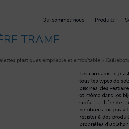
Qui sommes nous
Produits
S
GÈRE TRAME
alettes plastiques empilable et emboîtable
»
Cailleboti
Les carreaux de plast
tous les types de sol
piscines, des vestiair
et même dans les bijo
surface adhérente po
nombreux: ne pas att
résister à des produi
propriétés d’isolation