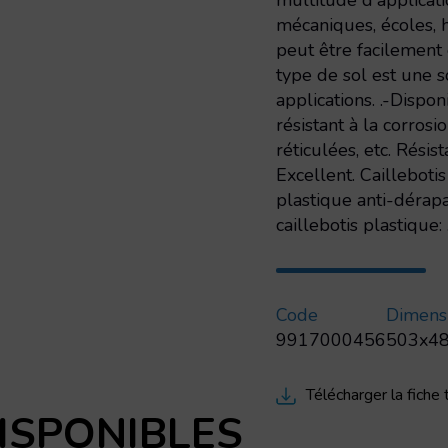
multitude d'applicati
mécaniques, écoles, h
peut être facilement 
type de sol est une 
applications. .-Dispon
résistant à la corrosi
réticulées, etc. Rési
Excellent. Cailleboti
plastique anti-dérap
caillebotis plastique:
Code
Dimens
9917000456
503x4
Télécharger la fiche
ISPONIBLES