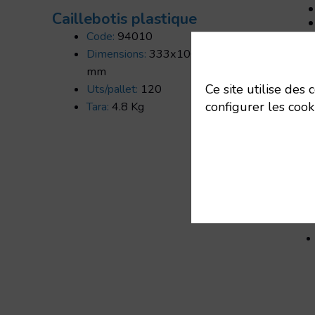
Caillebotis plastique
Code:
94010
Dimensions:
333x100x18
mm
Ce site utilise des
Uts/pallet:
120
configurer les cook
Tara:
4.8 Kg
Cail
mm
Cail