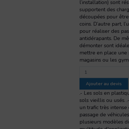
l’installation) sont r
supportent des charg
découpées pour être
coins. D’autre part, l
pour réaliser des pas
antidérapants. De mê
démonter sont idéal
mettre en place une 
magasins ou les gym
quantité
de
Caillebotis
Ajouter au devis
légère
trame
.- Les sols en plast
hexagonale
sols vieillis ou usés.
un trafic très intens
passage de véhicules 
plusieurs modèles dif