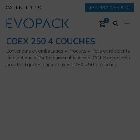
Aller
CA
EN
FR
ES
+34 932 155 872
au
contenu
Recherche
0
Main
COEX 250 4 COUCHES
Men
Conteneurs et emballages
»
Produits
»
Pots et récipients
en plastique
»
Conteneurs multicouches COEX approuvés
pour les liquides dangereux
»
COEX 250 4 couches