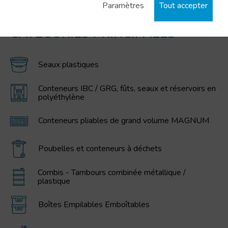
Paramètres
Tout accepter
CATÉGORIES PRINCIPALES
Seaux plastiques
Conteneurs IBC / GRG, fûts, seaux et réservoirs en
polyéthylène
Conteneurs pliables de grand volume MAGNUM
Poubelles et conteneurs à déchets
Combis - Tambours combinée métallique /
plastique
Boîtes Empilables Emboîtables