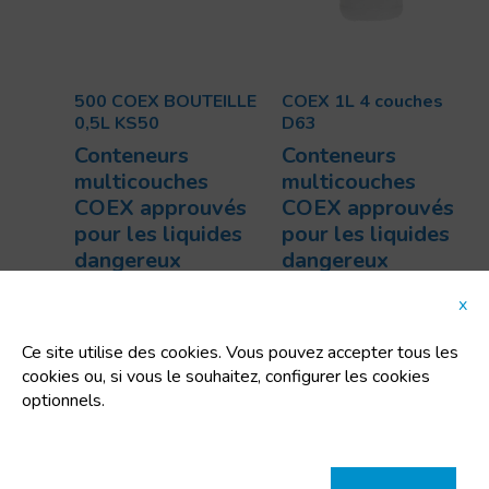
500 COEX BOUTEILLE
COEX 1L 4 couches
0,5L KS50
D63
Conteneurs
Conteneurs
multicouches
multicouches
COEX approuvés
COEX approuvés
pour les liquides
pour les liquides
dangereux
dangereux
Code:
12200
Code:
12146
x
Dimensions:
Uts/pallet:
880
69x189 mm
Capacité:
1 L
Ce site utilise des cookies. Vous pouvez accepter tous les
Uts/pallet:
2684
cookies ou, si vous le souhaitez, configurer les cookies
Capacité:
0.5 L
optionnels.
Tara:
0.05 Kg