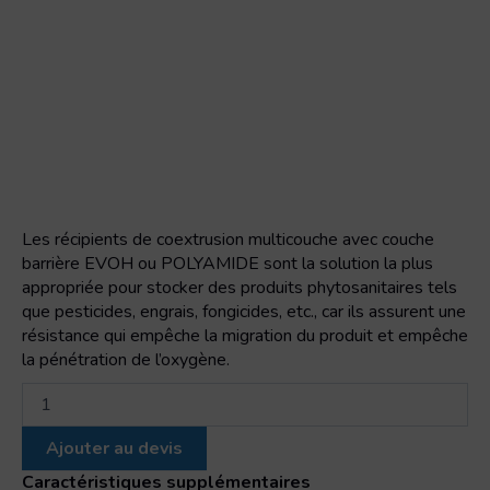
Les récipients de coextrusion multicouche avec couche
barrière EVOH ou POLYAMIDE sont la solution la plus
appropriée pour stocker des produits phytosanitaires tels
que pesticides, engrais, fongicides, etc., car ils assurent une
résistance qui empêche la migration du produit et empêche
la pénétration de l’oxygène.
quantité
de
COEX
Ajouter au devis
250
4
Caractéristiques supplémentaires