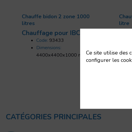
Chauffe bidon 2 zone 1000
Chau
litres
litre
Chauffage pour IBC
Chau
Code:
93433
Dimensions:
Ce site utilise des
4400x4400x1000 mm
configurer les cook
CATÉGORIES PRINCIPALES