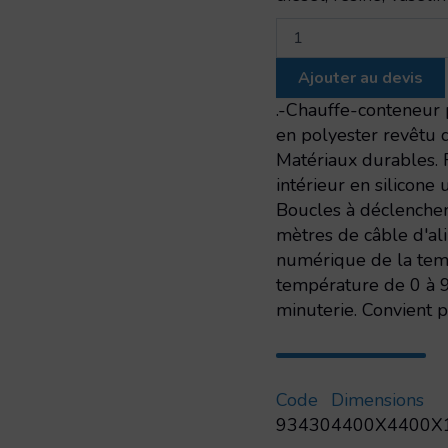
quantité
de
Couvercle
Ajouter au devis
resistant
a
.-Chauffe-conteneur
l'eau
en polyester revêtu d
Conteneurs
Matériaux durables. Fa
IBC/GRG
intérieur en silicone
1000L
Boucles à déclenchem
mètres de câble d'ali
numérique de la tem
température de 0 à 90
minuterie. Convient p
Code
Dimensions
93430
4400X4400X