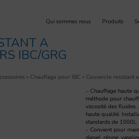
Qui sommes nous
Produits
S
STANT A
RS IBC/GRG
ccessoires
»
Chauffage pour IBC
»
Couvercle resistant
.- Chauffage haute q
méthode pour chauffe
viscosité des fluides
haute qualité. Install
standards de 1000L. 
.- Convient pour main
diesel, résine, vaselin