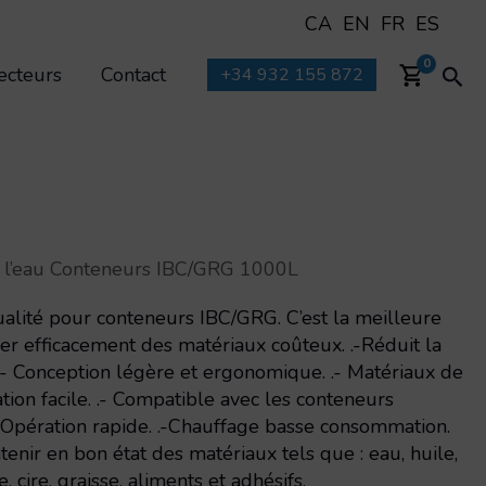
CA
EN
FR
ES
Rec
0
ecteurs
Contact
+34 932 155 872
 a l’eau Conteneurs IBC/GRG 1000L
ualité pour conteneurs IBC/GRG. C’est la meilleure
r efficacement des matériaux coûteux. .-Réduit la
. .- Conception légère et ergonomique. .- Matériaux de
ation facile. .- Compatible avec les conteneurs
Opération rapide. .-Chauffage basse consommation.
tenir en bon état des matériaux tels que : eau, huile,
e, cire, graisse, aliments et adhésifs.