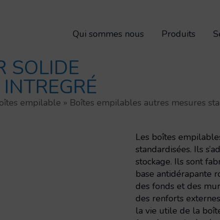
Qui sommes nous
Produits
S
 SOLIDE
 INTREGRÉ
oîtes empilable
»
Boîtes empilables autres mesures st
Les boîtes empilabl
standardisées. Ils s’
stockage. Ils sont fa
base antidérapante r
des fonds et des murs 
des renforts externes
la vie utile de la bo