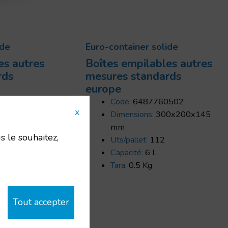
ide
Euro-container solide
es autres
Boîtes empilables autres
rds
mesures standards
europe
502
Code:
6487760502
x
0x150x145
Dimensions:
300x200x145
mm
s le souhaitez,
Uts/pallet:
112
Capacité:
6 L
Tara:
0.5 Kg
Tout accepter