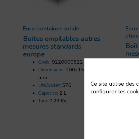
Euro-container solide
Euro-
etiqu
Boîtes empilables autres
Boît
mesures standards
mes
europe
eur
Code:
9220000522
Dimensions:
200x150x118
mm
Ce site utilise des
Uts/pallet:
576
configurer les cook
Capacité:
2 L
Tara:
0.23 Kg