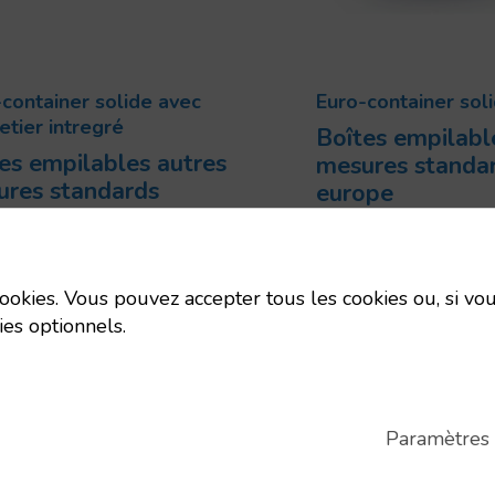
container solide avec
Euro-container sol
etier intregré
Boîtes empilabl
es empilables autres
mesures standa
ures standards
europe
ope
Code:
6496760
Uts/pallet:
33
Dimensions:
20
Tara:
3.4 Kg
mm
 cookies. Vous pouvez accepter tous les cookies ou, si vou
Uts/pallet:
224
ies optionnels.
Capacité:
3 L
Tara:
0.3 Kg
Paramètres