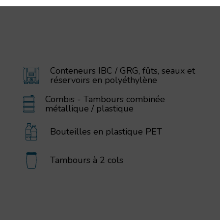
Conteneurs IBC / GRG, fûts, seaux et
réservoirs en polyéthylène
Combis - Tambours combinée
métallique / plastique
Bouteilles en plastique PET
Tambours à 2 cols