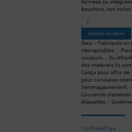
fermées ou intégrées
bouchons, non inclus.
quantité
de
Euro-
Ajouter au devis
container
solide
Bacs .- Fabriqués en
avec
interapilables. .- Pa
etiquetier
couleurs. .- Ils offr
intregré
des matériels.Ils sont
Conçu pour offrir de 
pour circulation sile
l'emmagasinement. .- B
Couvercle clipsables 
étiquettes .- Systèm
Uts/pallet
Tara