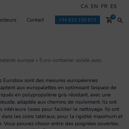
CA
EN
FR
ES
Rec
0
ecteurs
Contact
+34 932 155 872
andards europe
»
Euro-container solide avec
es Eurobox sont des mesures européennes
adaptent aux europalettes en optimisant l’espace de
briqués en polypropylène gris résistant, avec une
obuste, adaptée aux chemins de roulement. Ils ont
intérieurs lisses pour faciliter le nettoyage. Ils ont
 dans les coins latéraux, pour la rigidité maximum et
îte. Vous pouvez choisir entre des poignées ouvertes,