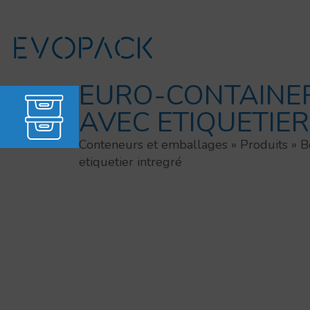
Aller
au
contenu
EURO-CONTAINER
AVEC ETIQUETIER
Conteneurs et emballages
»
Produits
»
B
etiquetier intregré