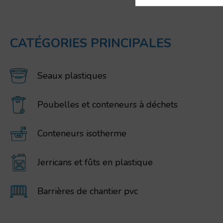
CATÉGORIES PRINCIPALES
Seaux plastiques
Poubelles et conteneurs à déchets
Conteneurs isotherme
Jerricans et fûts en plastique
Barrières de chantier pvc