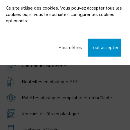
Conteneurs pliables de grand volume MAGNUM
Ce site utilise des cookies. Vous pouvez accepter tous les
cookies ou, si vous le souhaitez, configurer les cookies
Poubelles et conteneurs à déchets
optionnels.
Combis - Tambours combinée métallique /
plastique
Paramètres
Tout accepter
Boîtes Empilables Emboîtables
Conteneurs isotherme
Bouteilles en plastique PET
Palettes plastiques empilable et emboîtable
Jerricans et fûts en plastique
Tambours à 2 cols