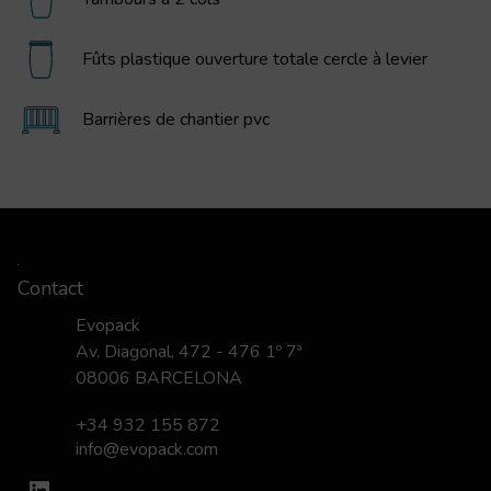
Fûts plastique ouverture totale cercle à levier
Barrières de chantier pvc
Contact
Evopack
Av. Diagonal, 472 - 476 1º 7ª
08006 BARCELONA
+34 932 155 872
info@evopack.com
LinkedIn