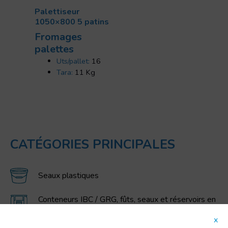
Palettiseur
1050×800 5 patins
Fromages
palettes
Uts/pallet:
16
Tara:
11 Kg
CATÉGORIES PRINCIPALES
Seaux plastiques
Conteneurs IBC / GRG, fûts, seaux et réservoirs en
polyéthylène
x