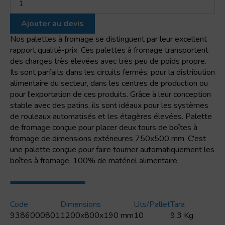
de
Fromage
Ajouter au devis
palette
Nos palettes à fromage se distinguent par leur excellent
rapport qualité-prix. Ces palettes à fromage transportent
des charges très élevées avec très peu de poids propre.
Ils sont parfaits dans les circuits fermés, pour la distribution
alimentaire du secteur, dans les centres de production ou
pour l'exportation de ces produits. Grâce à leur conception
stable avec des patins, ils sont idéaux pour les systèmes
de rouleaux automatisés et les étagères élevées. Palette
de fromage conçue pour placer deux tours de boîtes à
fromage de dimensions extérieures 750x500 mm. C'est
une palette conçue pour faire tourner automatiquement les
boîtes à fromage. 100% de matériel alimentaire.
Code
Dimensions
Uts/pallet
Tara
9386000801
1200x800x190 mm
10
9.3 Kg