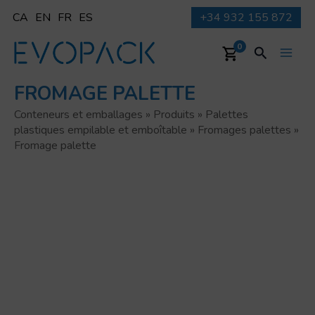
Aller
CA
EN
FR
ES
+34 932 155 872
au
contenu
Recherche
0
Main
FROMAGE PALETTE
Men
Conteneurs et emballages
»
Produits
»
Palettes
plastiques empilable et emboîtable
»
Fromages palettes
»
Fromage palette