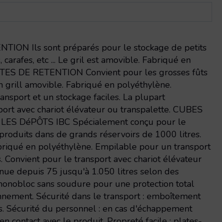
ON Ils sont préparés pour le stockage de petits
carafes, etc ... Le gril est amovible. Fabriqué en
TES DE RETENTION Convient pour les grosses fûts
 un grill amovible. Fabriqué en polyéthylène.
nsport et un stockage faciles. La plupart
port avec chariot élévateur ou transpalette. CUBES
ES DéPÔTS IBC Spécialement conçu pour le
produits dans de grands réservoirs de 1000 litres.
briqué en polyéthylène. Empilable pour un transport
s. Convient pour le transport avec chariot élévateur
enue depuis 75 jusqu'à 1.050 litres selon des
onobloc sans soudure pour une protection total
onnement. Sécurité dans le transport : emboîtement
. Sécurité du personnel : en cas d'échappement
en contact avec le produit. Propreté facile : plates-