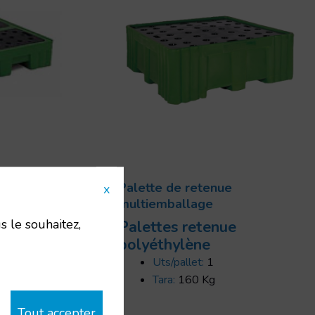
Palette de retenue
x
multiemballage
s le souhaitez,
e
Palettes retenue
polyéthylène
Uts/pallet:
1
Tara:
160 Kg
Tout accepter