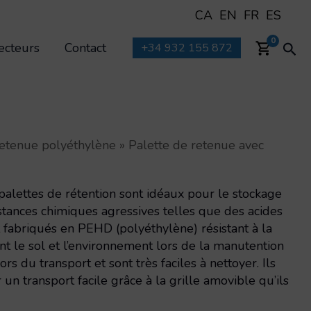
CA
EN
FR
ES
Rec
0
ecteurs
Contact
+34 932 155 872
retenue polyéthylène
»
Palette de retenue avec
 palettes de rétention sont idéaux pour le stockage
stances chimiques agressives telles que des acides
t fabriqués en PEHD (polyéthylène) résistant à la
ent le sol et l’environnement lors de la manutention
rs du transport et sont très faciles à nettoyer. Ils
un transport facile grâce à la grille amovible qu’ils