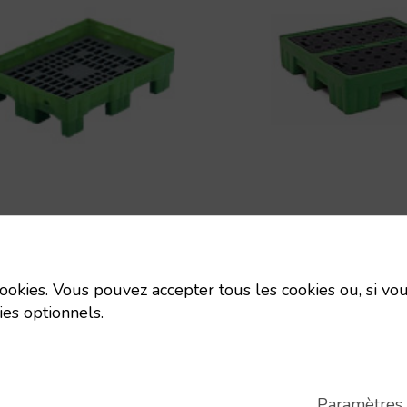
tte de retenue
Palette de retenue
iemballage
multiemballage
 cookies. Vous pouvez accepter tous les cookies ou, si vou
ttes retenue
Palettes retenu
ies optionnels.
éthylène
polyéthylène
Uts/pallet:
1
Uts/pallet:
1
Tara:
8.65 Kg
Tara:
46 Kg
Paramètres