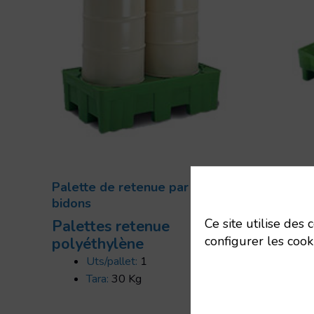
Palette de retenue par 2
Pale
bidons
mult
Ce site utilise des
Palettes retenue
Pale
configurer les cook
polyéthylène
poly
Uts/pallet:
1
Tara:
30 Kg