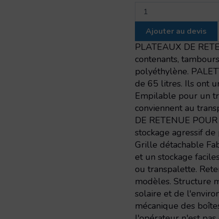
quantité
de
Palette
Ajouter au devis
de
retenue
PLATEAUX DE RETENTI
avec
contenants, tambours, 
surface
polyéthylène. PALET
alvéolée
de 65 litres. Ils ont
Empilable pour un tra
conviennent au trans
DE RETENUE POUR L
stockage agressif de 
Grille détachable Fa
et un stockage facile
ou transpalette. Ret
modèles. Structure m
solaire et de l'envir
mécanique des boîtes
l'opérateur n'est pas 