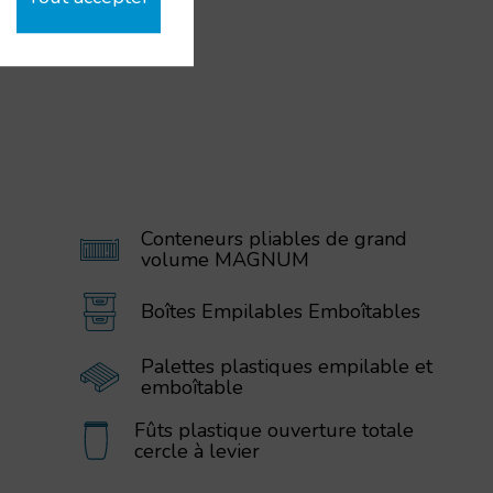
Conteneurs pliables de grand
volume MAGNUM
Boîtes Empilables Emboîtables
Palettes plastiques empilable et
emboîtable
Fûts plastique ouverture totale
cercle à levier