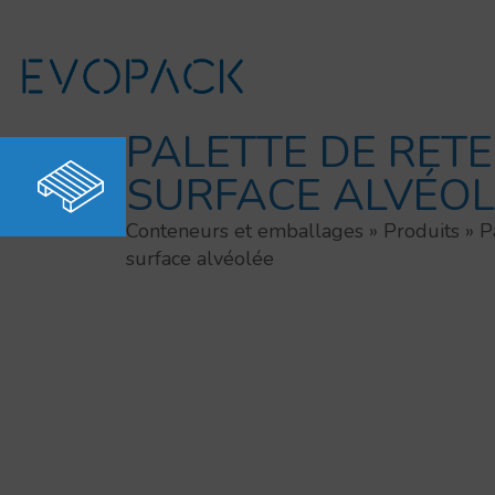
Aller
au
contenu
PALETTE DE RET
SURFACE ALVÉOL
Conteneurs et emballages
»
Produits
»
P
surface alvéolée