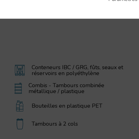
Conteneurs IBC / GRG, fûts, seaux et
réservoirs en polyéthylène
Combis - Tambours combinée
métallique / plastique
Bouteilles en plastique PET
Tambours à 2 cols