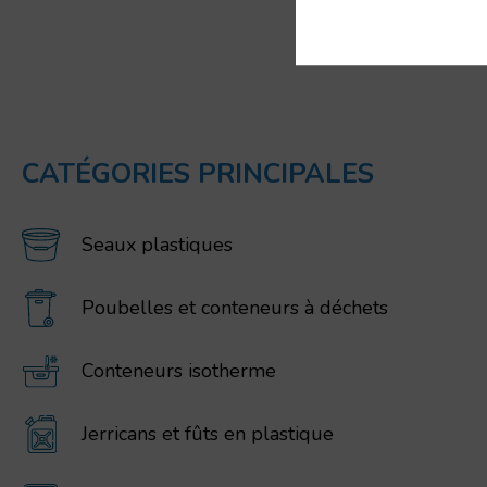
CATÉGORIES PRINCIPALES
Seaux plastiques
Poubelles et conteneurs à déchets
Conteneurs isotherme
Jerricans et fûts en plastique