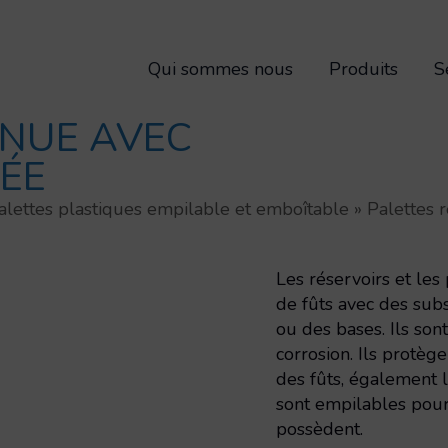
Qui sommes nous
Produits
S
ENUE AVEC
ÉE
alettes plastiques empilable et emboîtable
»
Palettes 
Les réservoirs et les
de fûts avec des sub
ou des bases. Ils son
corrosion. Ils protèg
des fûts, également lo
sont empilables pour 
possèdent.