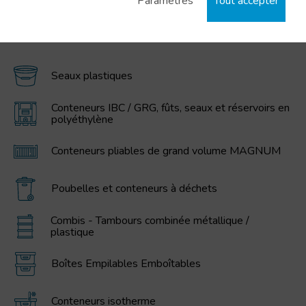
Paramètres
Tout accepter
CATÉGORIES PRINCIPALES
Seaux plastiques
Conteneurs IBC / GRG, fûts, seaux et réservoirs en
polyéthylène
Conteneurs pliables de grand volume MAGNUM
Poubelles et conteneurs à déchets
Combis - Tambours combinée métallique /
plastique
Boîtes Empilables Emboîtables
Conteneurs isotherme