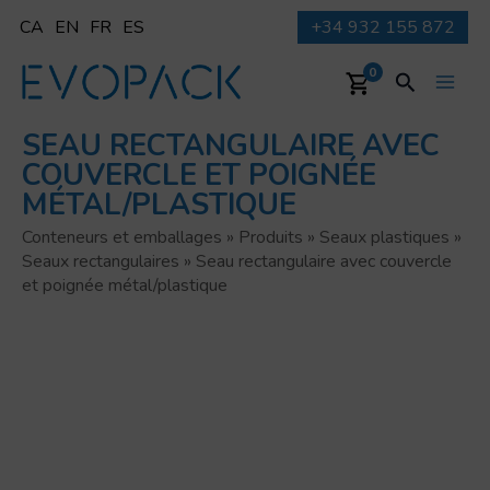
Aller
CA
EN
FR
ES
+34 932 155 872
au
contenu
Recherche
0
Main
SEAU RECTANGULAIRE AVEC
Men
COUVERCLE ET POIGNÉE
MÉTAL/PLASTIQUE
Conteneurs et emballages
»
Produits
»
Seaux plastiques
»
Seaux rectangulaires
»
Seau rectangulaire avec couvercle
et poignée métal/plastique