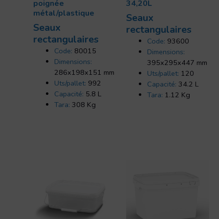
poignée
34,20L
métal/plastique
Seaux
Seaux
rectangulaires
rectangulaires
Code:
93600
Code:
80015
Dimensions:
Dimensions:
395x295x447 mm
286x198x151 mm
Uts/pallet:
120
Uts/pallet:
992
Capacité:
34.2 L
Capacité:
5.8 L
Tara:
1.12 Kg
Tara:
308 Kg