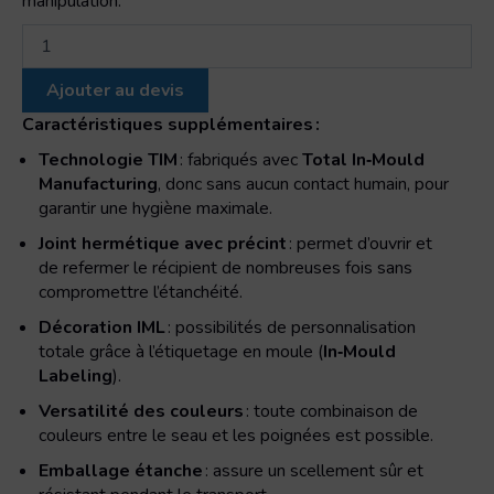
manipulation.
quantité
de
Seau
Ajouter au devis
rectangulaire
avec
Caractéristiques supplémentaires :
couvercle
Technologie TIM
: fabriqués avec
Total In‑Mould
et
Manufacturing
, donc sans aucun contact humain, pour
poignée
garantir une hygiène maximale.
métal/plastique
Joint hermétique avec précint
: permet d’ouvrir et
de refermer le récipient de nombreuses fois sans
compromettre l’étanchéité.
Décoration IML
: possibilités de personnalisation
totale grâce à l’étiquetage en moule (
In‑Mould
Labeling
).
Versatilité des couleurs
: toute combinaison de
couleurs entre le seau et les poignées est possible.
Emballage étanche
: assure un scellement sûr et