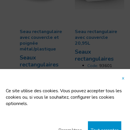
Seau rectangulaire
Seau rectangulaire
avec couvercle et
avec couvercle
poignée
20,95L
métal/plastique
Seaux
Seaux
rectangulaires
rectangulaires
Code:
93601
Code:
80014
Dimensions:
Dimensions:
x
398x296x254 mm
286x198x101 mm
Uts/pallet:
280
Uts/pallet:
1344
Ce site utilise des cookies. Vous pouvez accepter tous les
Capacité:
20.95 L
Capacité:
3.6 L
cookies ou, si vous le souhaitez, configurer les cookies
Tara:
598 Kg
Tara:
244 Kg
optionnels.