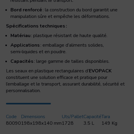
résistant pendant le transport.
Bord renforcé
: la construction du bord garantit une
manipulation sûre et empêche les déformations.
Spécifications techniques :
Matériau
: plastique résistant de haute qualité.
Applications
: emballage d’aliments solides,
semi‑liquides et en poudre.
Capacités
: large gamme de tailles disponibles.
Les seaux en plastique rectangulaires d’
EVOPACK
constituent une solution efficace et pratique pour
l’emballage et le transport, assurant durabilité, sécurité et
personnalisation.
Code
Dimensions
Uts/pallet
Capacité
Tara
80090
198x198x140 mm
1728
3.5 L
149 Kg