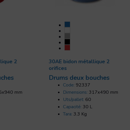
lique 2
30AE bidon métallique 2
orifices
uches
Drums deux bouches
Code:
92337
5x940 mm
Dimensions:
317x490 mm
Uts/pallet:
60
Capacité:
30 L
Tara:
3.3 Kg