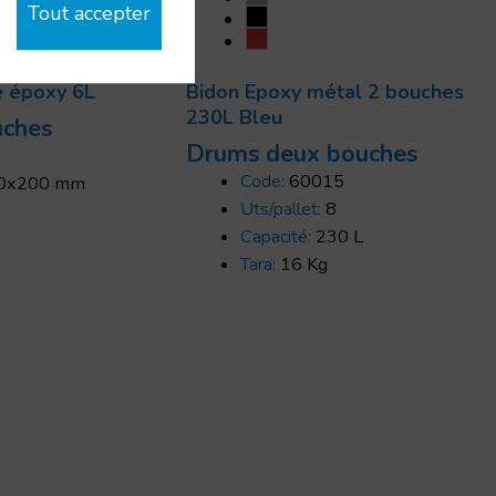
Tout accepter
e époxy 6L
Bidon Epoxy métal 2 bouches
230L Bleu
uches
Drums deux bouches
Code:
60015
0x200 mm
Uts/pallet:
8
Capacité:
230 L
Tara:
16 Kg