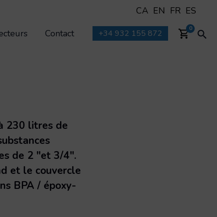
CA
EN
FR
ES
Rec
0
ecteurs
Contact
+34 932 155 872
 230 litres de
 substances
es de 2 "et 3/4".
nd et le couvercle
ans BPA / époxy-