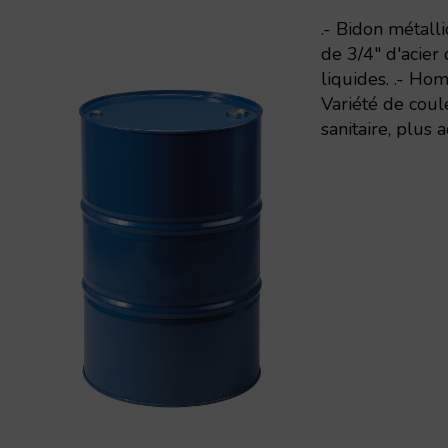
.- Bidon métall
de 3/4" d'acier 
liquides. .- Ho
Variété de coule
sanitaire, plus