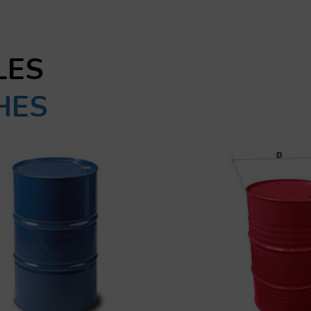
LES
HES