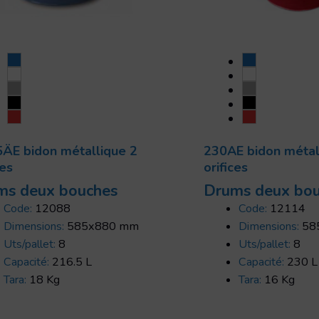
5ÄE bidon métallique 2
230AE bidon métal
ces
orifices
ms deux bouches
Drums deux bo
Code:
12088
Code:
12114
Dimensions:
585x880 mm
Dimensions:
58
Uts/pallet:
8
Uts/pallet:
8
Capacité:
216.5 L
Capacité:
230 L
Tara:
18 Kg
Tara:
16 Kg