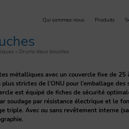
Qui sommes nous
Produits
S
uches
liques
»
Drums deux bouches
s métalliques avec un couvercle fixe de 25 à
 plus strictes de l’ONU pour l’emballage des
vercle est équipé de fiches de sécurité optimal
 par soudage par résistance électrique et le fo
ge triple. Avec ou sans revêtement interne (s
ographie.