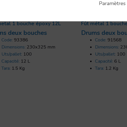
Paramètres
metal 1 bouche époxy 12L
Fût métal 1 bouch
ms deux bouches
Drums deux bo
Code:
93386
Code:
91568
Dimensions:
230x325 mm
Dimensions:
23
Uts/pallet:
100
Uts/pallet:
100
Capacité:
12 L
Capacité:
6 L
Tara:
1.5 Kg
Tara:
1.2 Kg