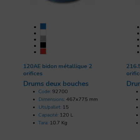
120AE bidon métallique 2
216.
orifices
orifi
Drums deux bouches
Dru
Code:
92700
Dimensions:
467x775 mm
Uts/pallet:
15
Capacité:
120 L
Tara:
10.7 Kg