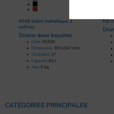
60AE bidon métallique 2
Fût 
orifices
Dru
Drums deux bouches
Code:
92500
Dimensions:
387x547 mm
Uts/pallet:
27
Capacité:
60 L
Tara:
5 Kg
CATÉGORIES PRINCIPALES