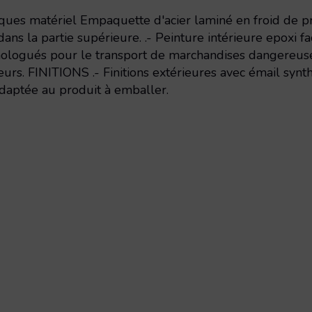
iques matériel Empaquette d'acier laminé en froid de pr
dans la partie supérieure. .- Peinture intérieure epoxi f
mologués pour le transport de marchandises dangereuses
urs. FINITIONS .- Finitions extérieures avec émail synthé
 adaptée au produit à emballer.