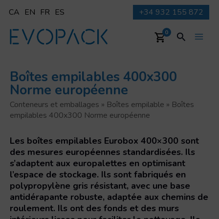
Aller
CA
EN
FR
ES
+34 932 155 872
au
contenu
Recherche
0
Main
Men
Boîtes empilables 400x300
Norme européenne
Conteneurs et emballages
»
Boîtes empilable
»
Boîtes
empilables 400x300 Norme européenne
Les boîtes empilables Eurobox 400×300 sont
des mesures européennes standardisées. Ils
s’adaptent aux europalettes en optimisant
l’espace de stockage. Ils sont fabriqués en
polypropylène gris résistant, avec une base
antidérapante robuste, adaptée aux chemins de
roulement. Ils ont des fonds et des murs