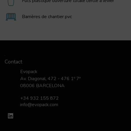
Fûts plastique ouverture totale cercle à levier
Barrières de chantier pvc
Contact
Evopack
Av. Diagonal, 472 - 476 1º 7ª
08006 BARCELONA
+34 932 155 872
info@evopack.com
LinkedIn