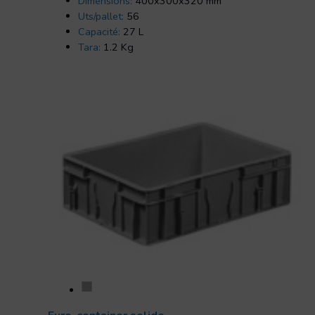
Dimensions:
400x300x320 mm
Uts/pallet:
56
Capacité:
27 L
Tara:
1.2 Kg