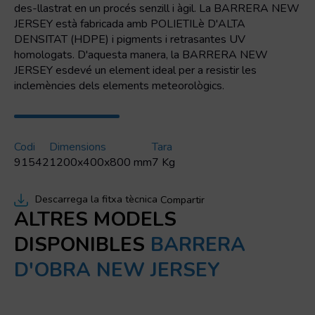
des-llastrat en un procés senzill i àgil. La BARRERA NEW
JERSEY està fabricada amb POLIETILè D'ALTA
DENSITAT (HDPE) i pigments i retrasantes UV
homologats. D'aquesta manera, la BARRERA NEW
JERSEY esdevé un element ideal per a resistir les
inclemències dels elements meteorològics.
Codi
Dimensions
Tara
91542
1200x400x800 mm
7 Kg
Descarrega la fitxa tècnica
Compartir
ALTRES MODELS
DISPONIBLES
BARRERA
D'OBRA NEW JERSEY