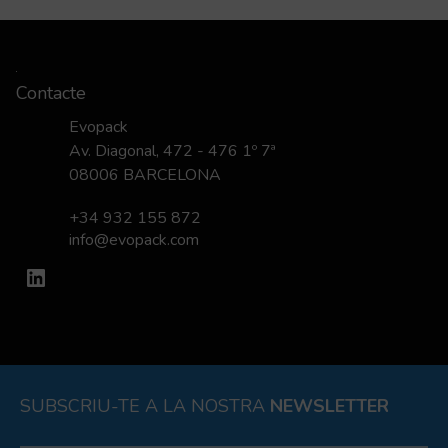
Contacte
Evopack
Av. Diagonal, 472 - 476 1º 7ª
08006 BARCELONA
+34 932 155 872
info@evopack.com
LinkedIn
SUBSCRIU-TE A LA NOSTRA
NEWSLETTER