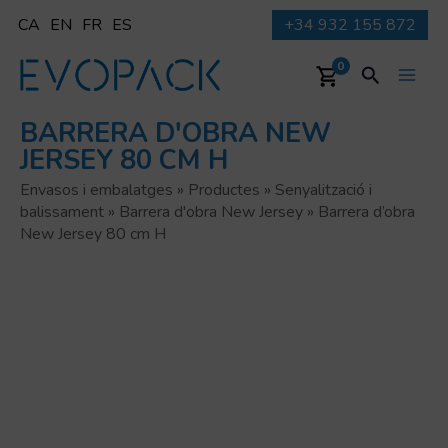
Vés
CA
EN
FR
ES
+34 932 155 872
al
contingut
Cerca
0
Main
BARRERA D'OBRA NEW
Men
JERSEY 80 CM H
Envasos i embalatges
»
Productes
»
Senyalització i
balissament
»
Barrera d'obra New Jersey
»
Barrera d’obra
New Jersey 80 cm H