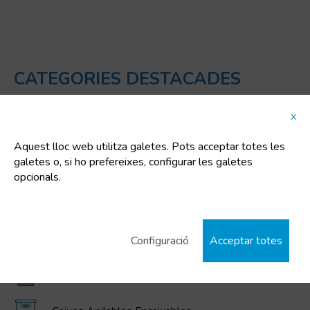
CATEGORIES DESTACADES
x
Cubells de plàstic
Aquest lloc web utilitza galetes. Pots acceptar totes les
Contenidors IBC / GRG, bidons, cubells, i dipòsits
galetes o, si ho prefereixes, configurar les galetes
de polietilè
opcionals.
Contenidors plegables gran volum MAGNUM
Contenidors escombraries i residus
Configuració
Acceptar totes
Combis - Bidons combinats metàl·lics / plàstic