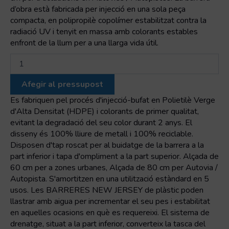
d’obra està fabricada per injecció en una sola peça
compacta, en polipropilè copolímer estabilitzat contra la
radiació UV i tenyit en massa amb colorants estables
enfront de la llum per a una llarga vida útil.
quantitat
de
Barrera
Afegir al pressupost
d'obra
New
Es fabriquen pel procés d'injecció-bufat en Polietilè Verge
Jersey
d'Alta Densitat (HDPE) i colorants de primer qualitat,
80
evitant la degradació del seu color durant 2 anys. El
cm
disseny és 100% lliure de metall i 100% reciclable.
H
Disposen d'tap roscat per al buidatge de la barrera a la
part inferior i tapa d'ompliment a la part superior. Alçada de
60 cm per a zones urbanes, Alçada de 80 cm per Autovia /
Autopista. S'amortitzen en una utilització estàndard en 5
usos. Les BARRERES NEW JERSEY de plàstic poden
llastrar amb aigua per incrementar el seu pes i estabilitat
en aquelles ocasions en què es requereixi. El sistema de
drenatge, situat a la part inferior, converteix la tasca del