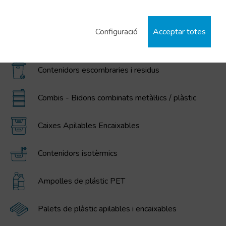
Contenidors IBC / GRG, bidons, cubells, i dipòsits
de polietilè
Configuració
Acceptar totes
Contenidors plegables gran volum MAGNUM
Contenidors escombraries i residus
Combis - Bidons combinats metàl·lics / plàstic
Caixes Apilables Encaixables
Contenidors isotèrmics
Ampolles de plástic PET
Palets de plàstic apilables i encaixables