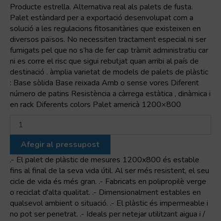
Producte estrella. Alternativa real als palets de fusta.
Palet estàndard per a exportació desenvolupat com a
solució a les regulacions fitosanitàries que existeixen en
diversos països. No necessiten tractament especial ni ser
fumigats pel que no s’ha de fer cap tràmit administratiu car
ni es corre el risc que sigui rebutjat quan arribi al país de
destinació . àmplia varietat de models de palets de plàstic
: Base sòlida Base reixada Amb o sense vores Diferent
número de patins Resistència a càrrega estàtica , dinàmica i
en rack Diferents colors Palet americà 1200×800
quantitat
de
Palet
Afegir al pressupost
EXPORTACIÓ
reixat
.- El palet de plàstic de mesures 1200x800 és estable
encaixable
fins al final de la seva vida útil. Al ser més resistent, el seu
cicle de vida és més gran. .- Fabricats en polipropilè verge
o reciclat d'alta qualitat. .- Dimensionalment estables en
qualsevol ambient o situació. .- El plàstic és impermeable i
no pot ser penetrat. .- Ideals per netejar utilitzant aigua i /