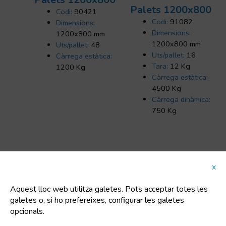
Palets 1200x800
Codi:
90421
Codi:
91082
Dimensions:
Dimensions:
1200x800 mm
1200x800 mm
Uts/pallet:
48
Uts/pallet:
16
Càrrega estàtica:
Tara:
12 Kg
1200 Kg
Càrrega estàtica:
4500 Kg
Càrrega dinàmica:
750 Kg
x
CATEGORIES DESTACADES
Aquest lloc web utilitza galetes. Pots acceptar totes les
galetes o, si ho prefereixes, configurar les galetes
opcionals.
Cubells de plàstic