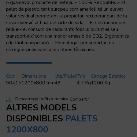
o qualsevol producte de neteja. .- 100% Reciclable. .- El
palet de plàstic, tant europeu com americà, té un elevat
valor residual permetent al propietari recuperar part de la
seva inversió al final del cicle de vida. .- El seu menor pes
redueix el consum de carburants fòssils durant el seu
transport així com una menor emissió de CO2. Ergonòmics
i de fàcil manipulació. .- Homologat per suportar les
càrregues indicades a les fitxes tècniques.
Codi
Dimensions
Uts/pallet
Tara
Càrrega Estàtica
90415
1200x800 mm
48
4.7 Kg
1200 Kg
Descarrega la fitxa tècnica
Compartir
ALTRES MODELS
DISPONIBLES
PALETS
1200X800