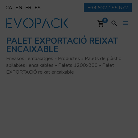
Vés
CA
EN
FR
ES
+34 932 155 872
al
contingut
Cerca
0
Main
PALET EXPORTACIÓ REIXAT
Men
ENCAIXABLE
Envasos i embalatges
»
Productes
»
Palets de plàstic
apilables i encaixables
»
Palets 1200x800
»
Palet
EXPORTACIÓ reixat encaixable