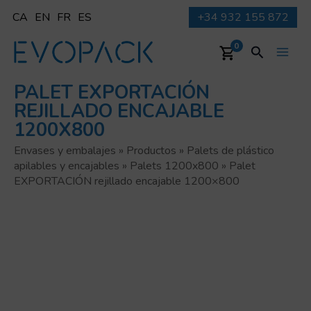
Ir
CA
EN
FR
ES
+34 932 155 872
al
contenido
Buscar
0
Main
PALET EXPORTACIÓN
Men
REJILLADO ENCAJABLE
1200X800
Envases y embalajes
»
Productos
»
Palets de plástico
apilables y encajables
»
Palets 1200x800
»
Palet
EXPORTACIÓN rejillado encajable 1200×800