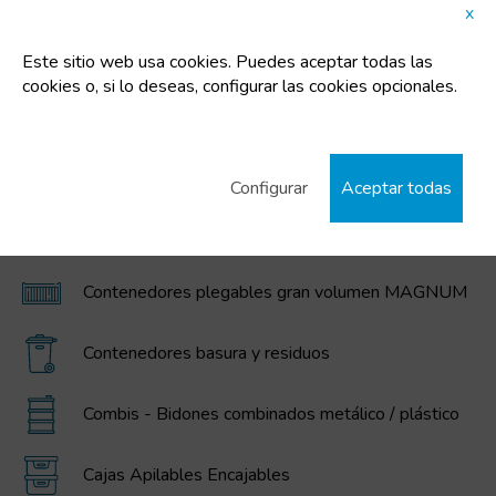
x
Este sitio web usa cookies. Puedes aceptar todas las
cookies o, si lo deseas, configurar las cookies opcionales.
CATEGORÍAS DESTACADAS
Cubos de plástico
Configurar
Aceptar todas
Contenedores IBC / GRG, bidones, cubos, y
depósitos de polietileno
Contenedores plegables gran volumen MAGNUM
Contenedores basura y residuos
Combis - Bidones combinados metálico / plástico
Cajas Apilables Encajables