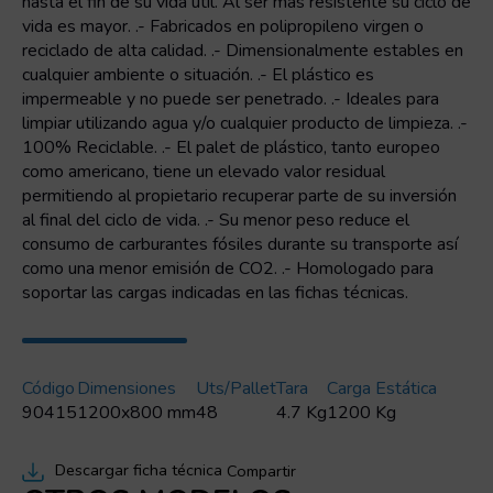
hasta el fin de su vida útil. Al ser más resistente su ciclo de
vida es mayor. .- Fabricados en polipropileno virgen o
reciclado de alta calidad. .- Dimensionalmente estables en
cualquier ambiente o situación. .- El plástico es
impermeable y no puede ser penetrado. .- Ideales para
limpiar utilizando agua y/o cualquier producto de limpieza. .-
100% Reciclable. .- El palet de plástico, tanto europeo
como americano, tiene un elevado valor residual
permitiendo al propietario recuperar parte de su inversión
al final del ciclo de vida. .- Su menor peso reduce el
consumo de carburantes fósiles durante su transporte así
como una menor emisión de CO2. .- Homologado para
soportar las cargas indicadas en las fichas técnicas.
Código
Dimensiones
Uts/pallet
Tara
Carga Estática
90415
1200x800 mm
48
4.7 Kg
1200 Kg
Descargar ficha técnica
Compartir