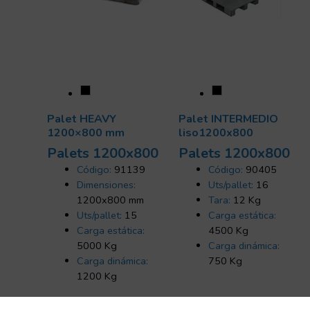
Palet HEAVY
Palet INTERMEDIO
1200×800 mm
liso1200x800
Palets 1200x800
Palets 1200x800
Código:
91139
Código:
90405
Dimensiones:
Uts/pallet:
16
1200x800 mm
Tara:
12 Kg
Uts/pallet:
15
Carga estática:
Carga estática:
4500 Kg
5000 Kg
Carga dinámica:
Carga dinámica:
750 Kg
1200 Kg