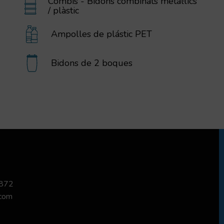
Combis - Bidons combinats metàl·lics
/ plàstic
Ampolles de plástic PET
Bidons de 2 boques
 872
.com