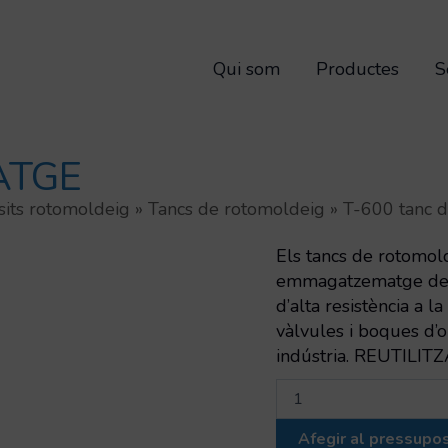
Qui som
Productes
S
ATGE
sits rotomoldeig
»
Tancs de rotomoldeig
»
T-600 tanc 
Els tancs de rotomold
emmagatzematge de lí
d’alta resistència a 
vàlvules i boques d’o
indústria. REUTILIT
quantitat
de
T-
Afegir al pressupo
600