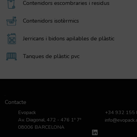
Contenidors escombraries i residus
Contenidors isotèrmics
Jerricans i bidons apilables de plàstic
Tanques de plàstic pvc
Contacte
Evopack
+34 932 155
Av. Diagonal, 472 - 476 1º 7ª
info@evopack
08006 BARCELONA
LinkedIn