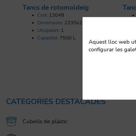
Tancs de rotomoldeig
Tanc
Codi:
13048
Dimensions:
2330x2500 mm
Uts/pallet:
1
Capacitat:
7500 L
Aquest lloc web util
configurar les gale
CATEGORIES DESTACADES
Cubells de plàstic