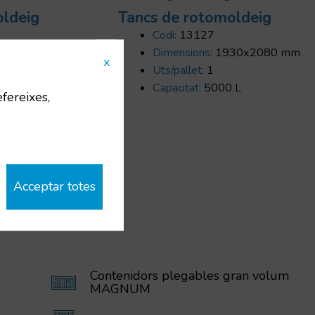
oldeig
Tancs de rotomoldeig
Codi:
13127
30x3650 mm
Dimensions:
1930x2080 mm
x
Uts/pallet:
1
0 L
Capacitat:
5000 L
efereixes,
Acceptar totes
Contenidors plegables gran volum
MAGNUM