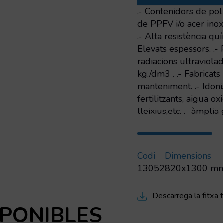
tanc
.- Contenidors de poli
d'emmagatzematge
de PPFV i/o acer inoxi
.- Alta resistència qu
Elevats espessors. .- P
radiacions ultraviola
kg./dm3 . .- Fabricat
manteniment. .- Idon
fertilitzants, aigua o
lleixius,etc. .- àmpl
Codi
Dimensions
13052
820x1300 m
Descarrega la fitxa 
SPONIBLES