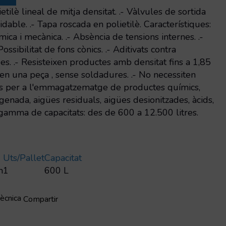
etilè lineal de mitja densitat. .- Vàlvules de sortida
dable. .- Tapa roscada en polietilè. Característiques:
ímica i mecànica. .- Absència de tensions internes. .-
ossibilitat de fons cònics. .- Aditivats contra
des. .- Resisteixen productes amb densitat fins a 1,85
s en una peça , sense soldadures. .- No necessiten
is per a l'emmagatzematge de productes químics,
xigenada, aigües residuals, aigües desionitzades, àcids,
ia gamma de capacitats: des de 600 a 12.500 litres.
Uts/pallet
Capacitat
m
1
600 L
tècnica
Compartir