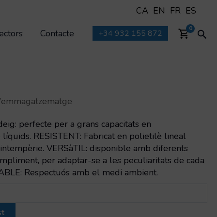
CA
EN
FR
ES
Cer
0
ectors
Contacte
+34 932 155 872
d’emmagatzematge
eig: perfecte per a grans capacitats en
quids. RESISTENT: Fabricat en polietilè lineal
la intempèrie. VERSàTIL: disponible amb diferents
mpliment, per adaptar-se a les peculiaritats de cada
ZABLE: Respectuós amb el medi ambient.
st