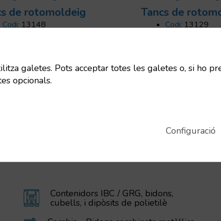
s de rotomoldeig
Tancs de rotom
Codi:
13148
Codi:
13129
Dimensions:
1500x2060 mm
Dimensions:
23
Uts/pallet:
1
Uts/pallet:
1
Capacitat:
3000 L
Capacitat:
1250
itza galetes. Pots acceptar totes les galetes o, si ho pr
tes opcionals.
Configuració
Contenidors IBC / GRG, bidons,
cubells, i dipòsits de polietilè