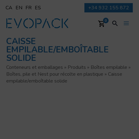
Aller
CA
EN
FR
ES
+34 932 155 872
au
contenu
Recherche
0
Main
CAISSE
Men
EMPILABLE/EMBOÎTABLE
SOLIDE
Conteneurs et emballages
»
Produits
»
Boîtes empilable
»
Boîtes, pile et Nest pour récolte en plastique
»
Caisse
empilable/emboîtable solide