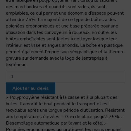
être fabriqué en polypropylène. Tant lorsqu’ils stockent
des marchandises et quand ils sont vides, ils sont
empilables, ce qui permet une économie d’espace pouvant
atteindre 75%. La majorité de ce type de boîtes a des
poignées ergonomiques et une base préparée pour une
utilisation dans les convoyeurs à rouleaux. En outre, les
boîtes emboîtables sont faciles à nettoyer lorsque leur
intérieur est lisse et angles arrondis. La boîte en plastique
permet également l’impression sérigraphique et la thermo-
gravure sur demande avec le logo de l’entreprise à
l’extérieur.
quantité
de
Caisse
Ajouter au devis
empilable/emboîtable
solide
.- Polypropylène résistant à la casse et à la plupart des
huiles. Il amortit le bruit pendant le transport et est
recyclable après une longue période d'utilisation. Résistant
aux températures élevées. .- Gain de place jusqu'à 75%. .-
Désempilage automatique par l'avant et le côté. .-
Poignées ergonomiques qui protègent les mains pendant