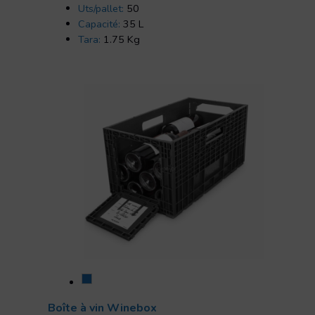
Uts/pallet:
50
Capacité:
35 L
Tara:
1.75 Kg
Boîte à vin Winebox