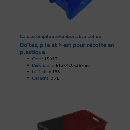
Caisse empilable/emboîtable solide
Boîtes, pile et Nest pour récolte en
plastique
Code:
15035
Dimensions:
512x410x267 mm
Uts/pallet:
138
Capacité:
35 L