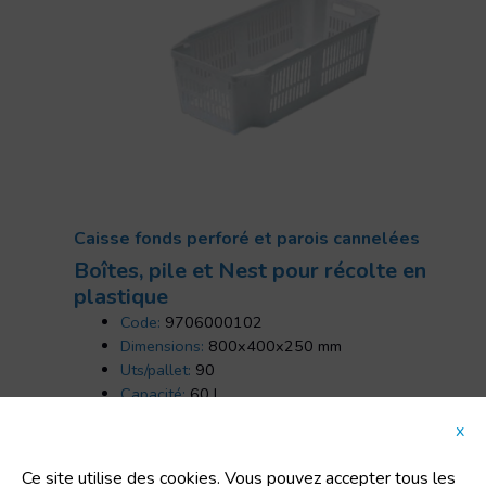
Caisse fonds perforé et parois cannelées
Boîtes, pile et Nest pour récolte en
plastique
Code:
9706000102
Dimensions:
800x400x250 mm
Uts/pallet:
90
Capacité:
60 L
Tara:
3 Kg
x
Ce site utilise des cookies. Vous pouvez accepter tous les