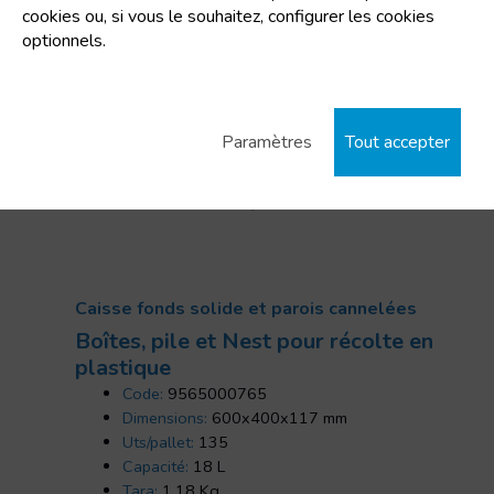
cookies ou, si vous le souhaitez, configurer les cookies
optionnels.
Paramètres
Tout accepter
Caisse fonds solide et parois cannelées
Boîtes, pile et Nest pour récolte en
plastique
Code:
9565000765
Dimensions:
600x400x117 mm
Uts/pallet:
135
Capacité:
18 L
Tara:
1.18 Kg