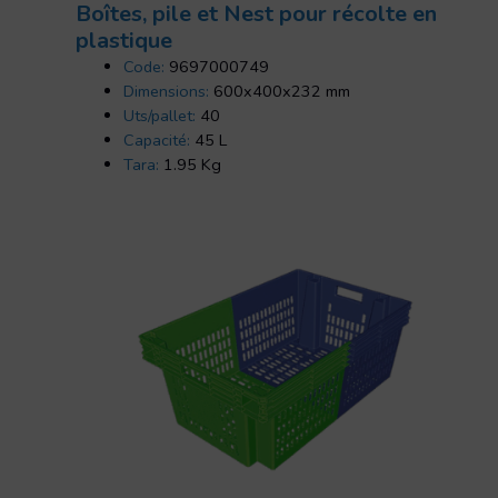
Boîtes, pile et Nest pour récolte en
plastique
Code:
9697000749
Dimensions:
600x400x232 mm
Uts/pallet:
40
Capacité:
45 L
Tara:
1.95 Kg