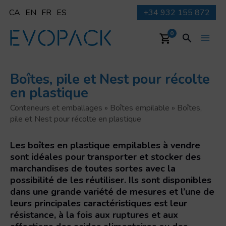
Aller
CA
EN
FR
ES
+34 932 155 872
au
contenu
Recherche
0
Main
Men
Boîtes, pile et Nest pour récolte
en plastique
Conteneurs et emballages
»
Boîtes empilable
»
Boîtes,
pile et Nest pour récolte en plastique
Les boîtes en plastique empilables à vendre
sont idéales pour transporter et stocker des
marchandises de toutes sortes avec la
possibilité de les réutiliser. Ils sont disponibles
dans une grande variété de mesures et l’une de
leurs principales caractéristiques est leur
résistance, à la fois aux ruptures et aux